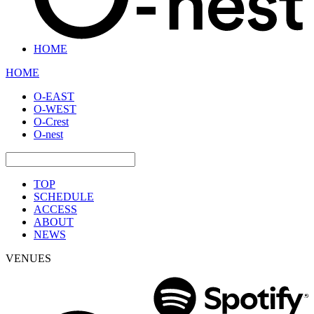
HOME
HOME
O-EAST
O-WEST
O-Crest
O-nest
TOP
SCHEDULE
ACCESS
ABOUT
NEWS
VENUES