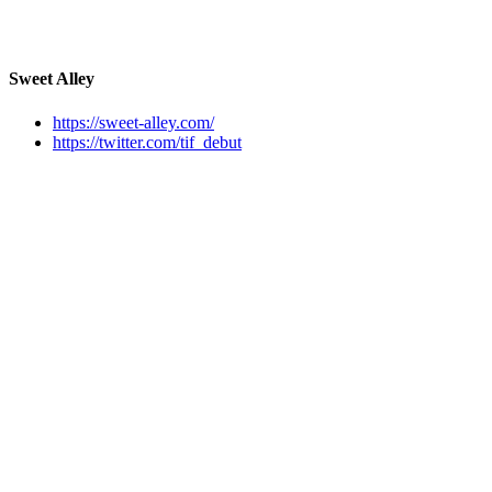
Sweet Alley
https://sweet-alley.com/
https://twitter.com/tif_debut