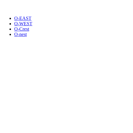
O-EAST
O-WEST
O-Crest
O-nest