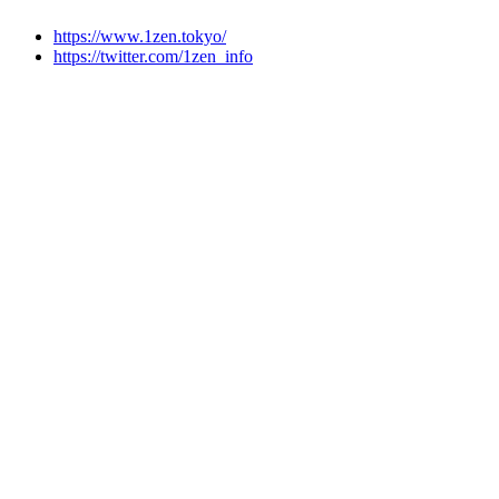
https://www.1zen.tokyo/
https://twitter.com/1zen_info