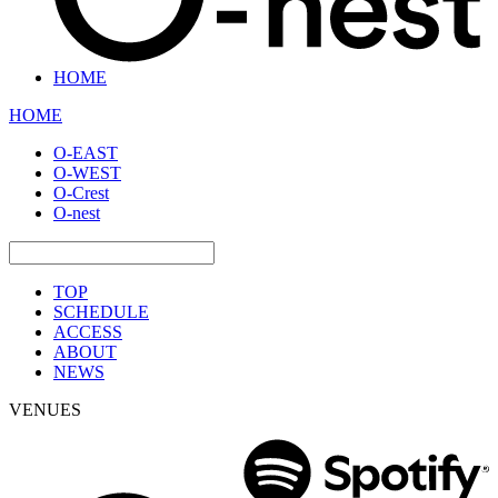
HOME
HOME
O-EAST
O-WEST
O-Crest
O-nest
TOP
SCHEDULE
ACCESS
ABOUT
NEWS
VENUES