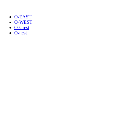
O-EAST
O-WEST
O-Crest
O-nest