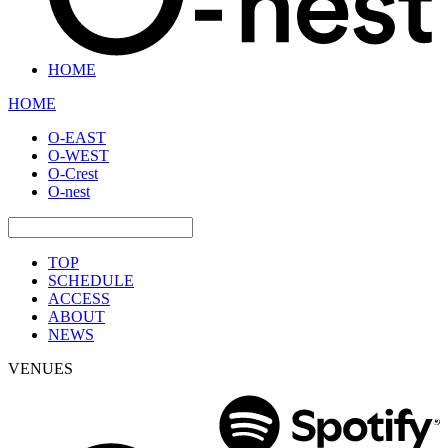
HOME
HOME
O-EAST
O-WEST
O-Crest
O-nest
TOP
SCHEDULE
ACCESS
ABOUT
NEWS
VENUES