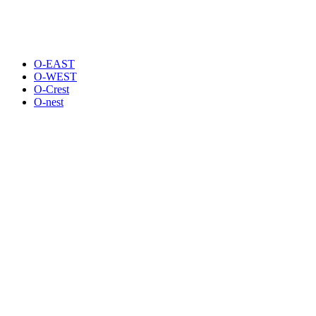
O-EAST
O-WEST
O-Crest
O-nest