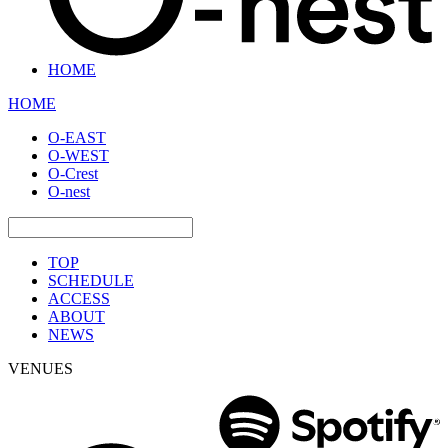
HOME
HOME
O-EAST
O-WEST
O-Crest
O-nest
TOP
SCHEDULE
ACCESS
ABOUT
NEWS
VENUES