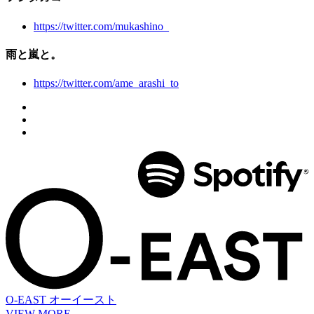
https://twitter.com/mukashino_
雨と嵐と。
https://twitter.com/ame_arashi_to
O-EAST
オーイースト
VIEW MORE