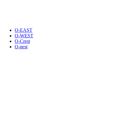
O-EAST
O-WEST
O-Crest
O-nest