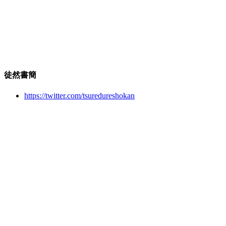
徒然書簡
https://twitter.com/tsuredureshokan