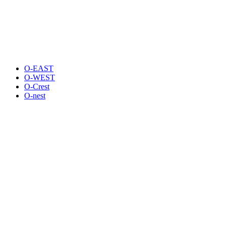
O-EAST
O-WEST
O-Crest
O-nest