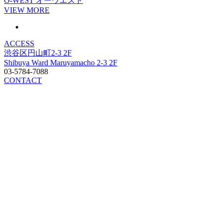
O-WEST
オーウエスト
VIEW MORE
ACCESS
渋谷区円山町2-3 2F
Shibuya Ward Maruyamacho 2-3 2F
03-5784-7088
CONTACT