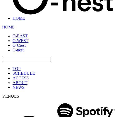
HOME
HOME
O-EAST
O-WEST
O-Crest
O-nest
TOP
SCHEDULE
ACCESS
ABOUT
NEWS
VENUES