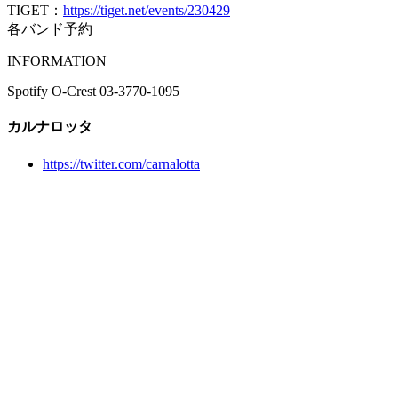
TIGET：
https://tiget.net/events/230429
各バンド予約
INFORMATION
Spotify O-Crest 03-3770-1095
カルナロッタ
https://twitter.com/carnalotta