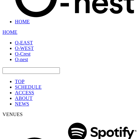
HOME
HOME
O-EAST
O-WEST
O-Crest
O-nest
TOP
SCHEDULE
ACCESS
ABOUT
NEWS
VENUES