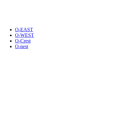
O-EAST
O-WEST
O-Crest
O-nest