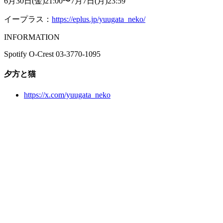
6月30日(金)21:00〜7月7日(月)23:59
イープラス：
https://eplus.jp/yuugata_neko/
INFORMATION
Spotify O-Crest 03-3770-1095
夕方と猫
https://x.com/yuugata_neko