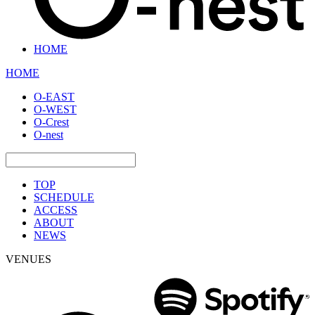
HOME
HOME
O-EAST
O-WEST
O-Crest
O-nest
TOP
SCHEDULE
ACCESS
ABOUT
NEWS
VENUES