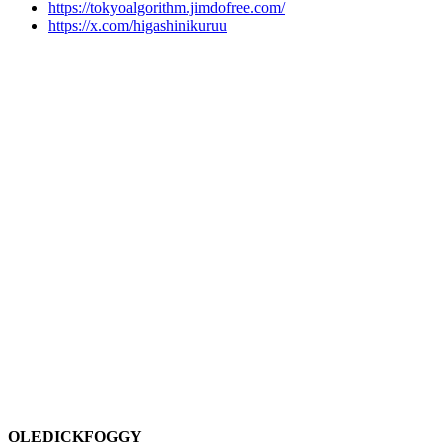
https://tokyoalgorithm.jimdofree.com/
https://x.com/higashinikuruu
OLEDICKFOGGY