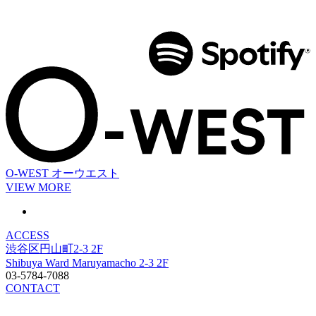
O-WEST
オーウエスト
VIEW MORE
ACCESS
渋谷区円山町2-3 2F
Shibuya Ward Maruyamacho 2-3 2F
03-5784-7088
CONTACT