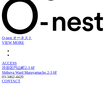
O-nest
オーネスト
VIEW MORE
ACCESS
渋谷区円山町2-3 6F
Shibuya Ward Maruyamacho 2-3 6F
03-3462-4420
CONTACT