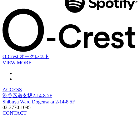
O-Crest
オークレスト
VIEW MORE
ACCESS
渋谷区道玄坂2-14-8 5F
Shibuya Ward Dogensaka 2-14-8 5F
03-3770-1095
CONTACT