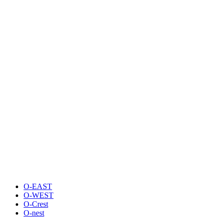
O-EAST
O-WEST
O-Crest
O-nest