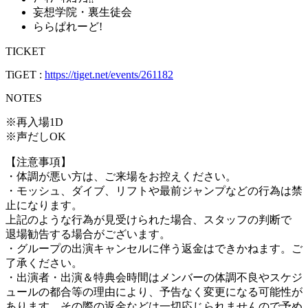
妄想学院・裏生徒会
ららぱれーど!
TICKET
TiGET :
https://tiget.net/events/261182
NOTES
※再入場1D
※声だしOK
【注意事項】
・体調が悪い方は、ご来場をお控えください。
・モッシュ、ダイブ、リフトや最前ジャンプなどの行為は禁
止になります。
上記のような行為が見受けられた場合、スタッフの判断で
退場勧告する場合がございます。
・グループの出演キャンセルに伴う返金はできかねます。ご
了承ください。
・出演者・出演＆特典会時間はメンバーの体調不良やスケジ
ュールの都合等の理由により、予告なく変更になる可能性が
あります。その際の返金などは一切応じられませんので予め