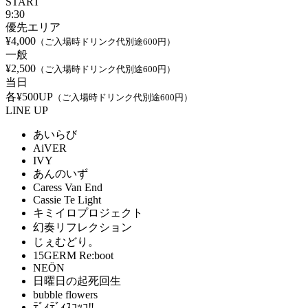
START
9:30
優先エリア
¥4,000
（ご入場時ドリンク代別途600円）
一般
¥2,500
（ご入場時ドリンク代別途600円）
当日
各¥500UP
（ご入場時ドリンク代別途600円）
LINE UP
あいらび
AiVER
IVY
あんのいず
Caress Van End
Cassie Te Light
キミイロプロジェクト
幻奏リフレクション
じぇむどり。
15GERM Re:boot
NEÖN
日曜日の起死回生
bubble flowers
ﾃﾞｨﾃﾞｨｽｺｯｺ‼︎