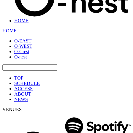
HOME
HOME
O-EAST
O-WEST
O-Crest
O-nest
TOP
SCHEDULE
ACCESS
ABOUT
NEWS
VENUES