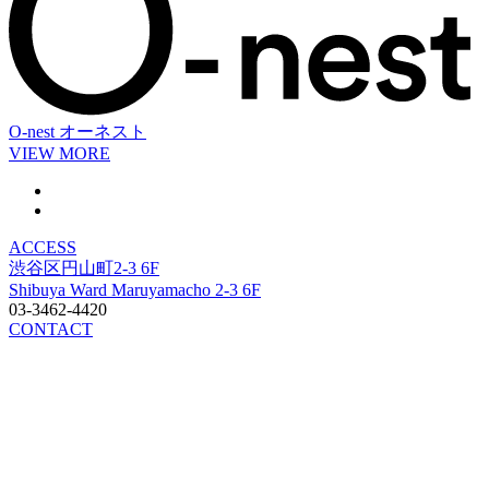
O-nest
オーネスト
VIEW MORE
ACCESS
渋谷区円山町2-3 6F
Shibuya Ward Maruyamacho 2-3 6F
03-3462-4420
CONTACT