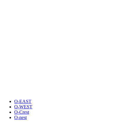
O-EAST
O-WEST
O-Crest
O-nest