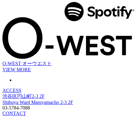
O-WEST
オーウエスト
VIEW MORE
ACCESS
渋谷区円山町2-3 2F
Shibuya Ward Maruyamacho 2-3 2F
03-5784-7088
CONTACT