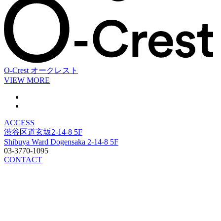
O-Crest
オークレスト
VIEW MORE
ACCESS
渋谷区道玄坂2-14-8 5F
Shibuya Ward Dogensaka 2-14-8 5F
03-3770-1095
CONTACT