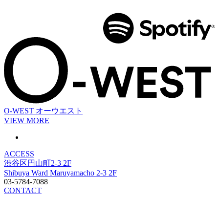
O-WEST
オーウエスト
VIEW MORE
ACCESS
渋谷区円山町2-3 2F
Shibuya Ward Maruyamacho 2-3 2F
03-5784-7088
CONTACT