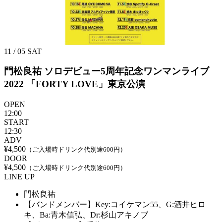
11 / 05
SAT
門松良祐 ソロデビュー5周年記念ワンマンライブ
2022
「FORTY LOVE」東京公演
OPEN
12:00
START
12:30
ADV
¥4,500
（ご入場時ドリンク代別途600円）
DOOR
¥4,500
（ご入場時ドリンク代別途600円）
LINE UP
門松良祐
【バンドメンバー】Key:コイケマン55、G:酒井ヒロ
キ、Ba:青木信弘、Dr:杉山アキノブ