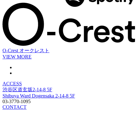
O-Crest
オークレスト
VIEW MORE
ACCESS
渋谷区道玄坂2-14-8 5F
Shibuya Ward Dogensaka 2-14-8 5F
03-3770-1095
CONTACT