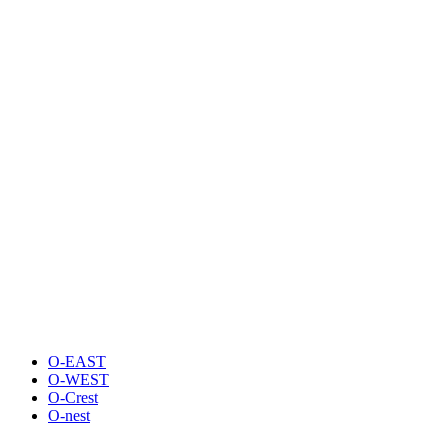
O-EAST
O-WEST
O-Crest
O-nest