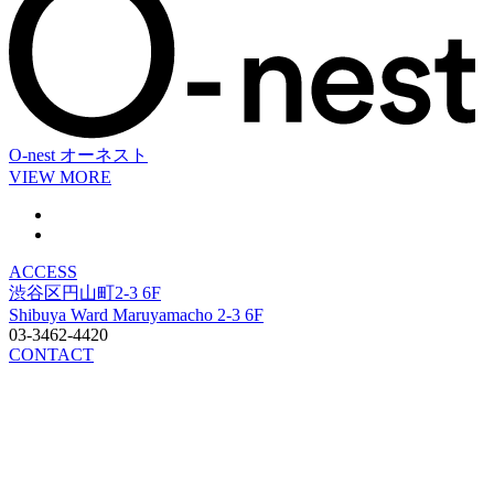
O-nest
オーネスト
VIEW MORE
ACCESS
渋谷区円山町2-3 6F
Shibuya Ward Maruyamacho 2-3 6F
03-3462-4420
CONTACT