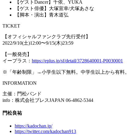
【ゲストDancer】千依、YUKA
【ゲスト俳優】大塚宣幸/犬塚あさな
【脚本・演出】青木道弘
TICKET
【オフィシャルファンクラブ先行受付】
2022/9/10(土)12:00〜9/15(木)23:59
【一般発売】
イープラス：
https://eplus.jp/sf/detail/3728640001-P0030001
※「年齢制限」→小学生以下無料。中学生以上から有料。
INFORMATION
主催：門松バンド
info：株式会社ブレスJAPAN 06-4862-5344
門松良祐
https://kadochan.jp/
https://twitter.com/kadochan913