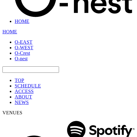
HOME
HOME
O-EAST
O-WEST
O-Crest
O-nest
TOP
SCHEDULE
ACCESS
ABOUT
NEWS
VENUES