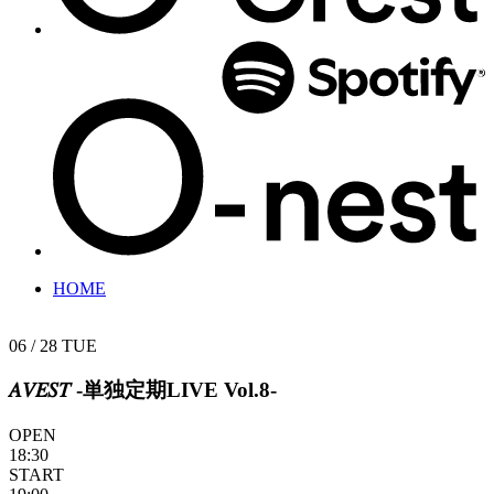
HOME
06 / 28
TUE
𝐴𝑉𝐸𝑆𝑇 -単独定期LIVE Vol.8-
OPEN
18:30
START