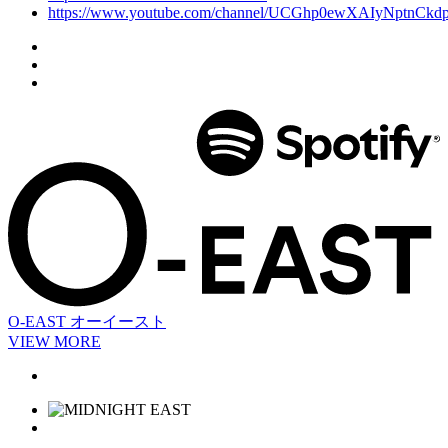
https://www.youtube.com/channel/UCGhp0ewXAIyNptnCk
O-EAST
オーイースト
VIEW MORE