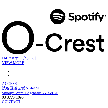
O-Crest
オークレスト
VIEW MORE
ACCESS
渋谷区道玄坂2-14-8 5F
Shibuya Ward Dogensaka 2-14-8 5F
03-3770-1095
CONTACT