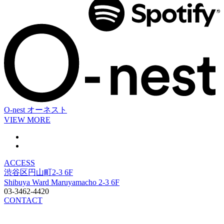
O-nest
オーネスト
VIEW MORE
ACCESS
渋谷区円山町2-3 6F
Shibuya Ward Maruyamacho 2-3 6F
03-3462-4420
CONTACT