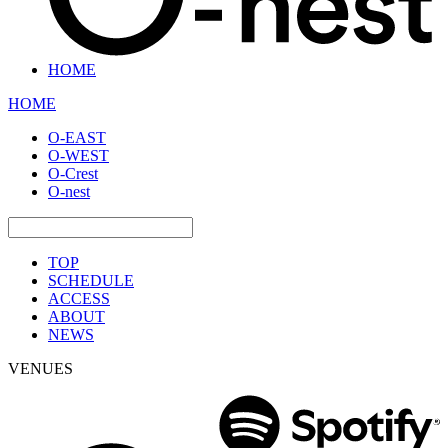
HOME
HOME
O-EAST
O-WEST
O-Crest
O-nest
TOP
SCHEDULE
ACCESS
ABOUT
NEWS
VENUES