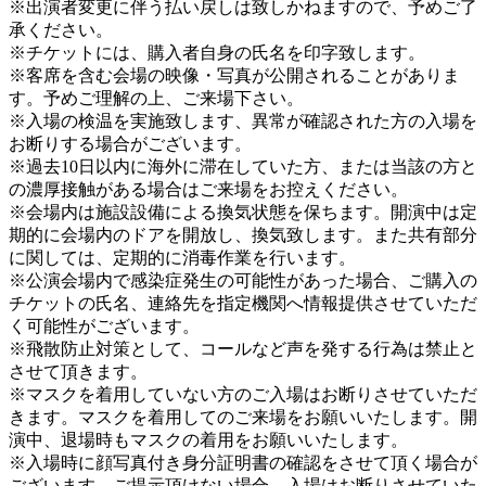
※出演者変更に伴う払い戻しは致しかねますので、予めご了
承ください。
※チケットには、購入者自身の氏名を印字致します。
※客席を含む会場の映像・写真が公開されることがありま
す。予めご理解の上、ご来場下さい。
※入場の検温を実施致します、異常が確認された方の入場を
お断りする場合がございます。
※過去10日以内に海外に滞在していた方、または当該の方と
の濃厚接触がある場合はご来場をお控えください。
※会場内は施設設備による換気状態を保ちます。開演中は定
期的に会場内のドアを開放し、換気致します。また共有部分
に関しては、定期的に消毒作業を行います。
※公演会場内で感染症発生の可能性があった場合、ご購入の
チケットの氏名、連絡先を指定機関へ情報提供させていただ
く可能性がございます。
※飛散防止対策として、コールなど声を発する行為は禁止と
させて頂きます。
※マスクを着用していない方のご入場はお断りさせていただ
きます。マスクを着用してのご来場をお願いいたします。開
演中、退場時もマスクの着用をお願いいたします。
※入場時に顔写真付き身分証明書の確認をさせて頂く場合が
ございます。ご提示頂けない場合、入場はお断りさせていた