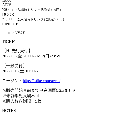
19:00
ADV
¥500
（ご入場時ドリンク代別途600円）
DOOR
¥1,500
（ご入場時ドリンク代別途600円）
LINE UP
𝐴𝑉𝐸𝑆𝑇
TICKET
【HP先行受付】
2022/6/3(金)20:00～6/12(日)23:59
【一般受付】
2022/6/18(土)10:00～
ローソン：
https://l-tike.com/avest/
※販売開始直前まで申込画面は出ません。
※未就学児入場不可
※購入枚数制限：5枚
NOTES