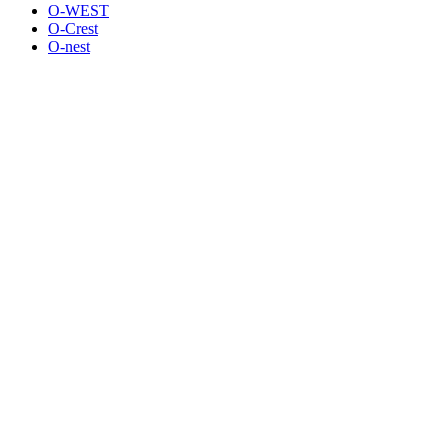
O-WEST
O-Crest
O-nest