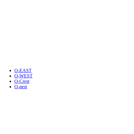
O-EAST
O-WEST
O-Crest
O-nest