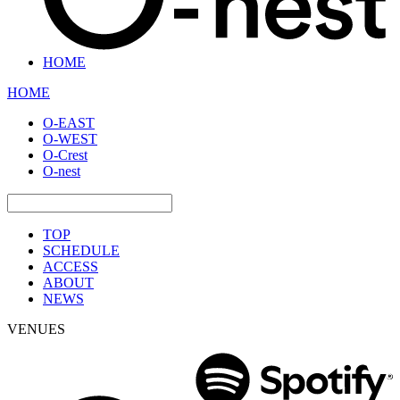
HOME
HOME
O-EAST
O-WEST
O-Crest
O-nest
TOP
SCHEDULE
ACCESS
ABOUT
NEWS
VENUES