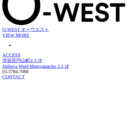
O-WEST
オーウエスト
VIEW MORE
ACCESS
渋谷区円山町2-3 2F
Shibuya Ward Maruyamacho 2-3 2F
03-5784-7088
CONTACT