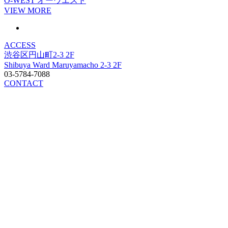
O-WEST
オーウエスト
VIEW MORE
ACCESS
渋谷区円山町2-3 2F
Shibuya Ward Maruyamacho 2-3 2F
03-5784-7088
CONTACT