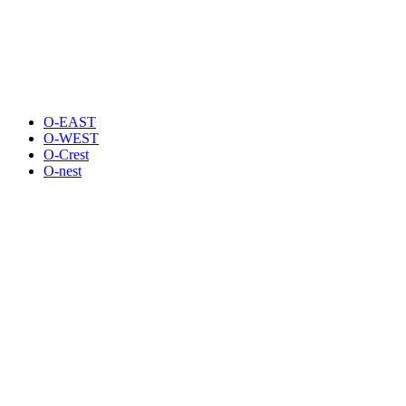
O-EAST
O-WEST
O-Crest
O-nest