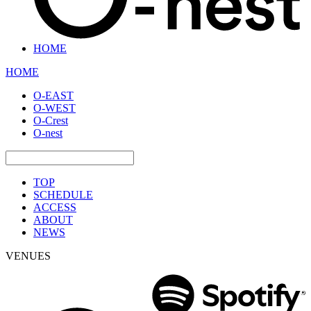
HOME
HOME
O-EAST
O-WEST
O-Crest
O-nest
TOP
SCHEDULE
ACCESS
ABOUT
NEWS
VENUES