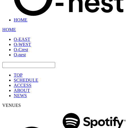
HOME
HOME
O-EAST
O-WEST
O-Crest
O-nest
TOP
SCHEDULE
ACCESS
ABOUT
NEWS
VENUES