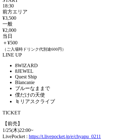
START
18:30
前方エリア
¥3,500
一般
¥2,000
当日
＋¥500
（ご入場時ドリンク代別途600円）
LINE UP
8WIZARD
8JEWEL
Quest Ship
Blancanie
ブルーなままで
僕だけの天使
♮リアスクライブ
TICKET
【前売】
1/25(木)22:00~
LivePocket :
https://t.livepocket.jp/e/chyapu_0211