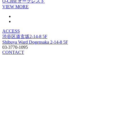
O-Crest
オークレスト
VIEW MORE
ACCESS
渋谷区道玄坂2-14-8 5F
Shibuya Ward Dogensaka 2-14-8 5F
03-3770-1095
CONTACT