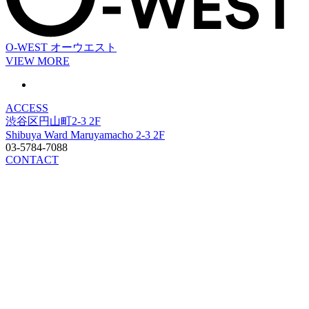
O-WEST
オーウエスト
VIEW MORE
ACCESS
渋谷区円山町2-3 2F
Shibuya Ward Maruyamacho 2-3 2F
03-5784-7088
CONTACT