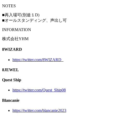
NOTES
■再入場可(別途１D)
■オールスタンディング、声出し可
INFORMATION
株式会社YHM
8WIZARD
https://twitter.com/8WIZARD_
8JEWEL
Quest Ship
https://twitter.com/Quest_Ship08
Blancanie
https://twitter.com/blancanie2023