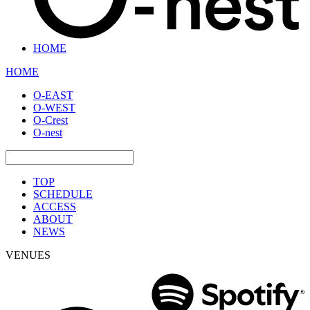
HOME
HOME
O-EAST
O-WEST
O-Crest
O-nest
TOP
SCHEDULE
ACCESS
ABOUT
NEWS
VENUES