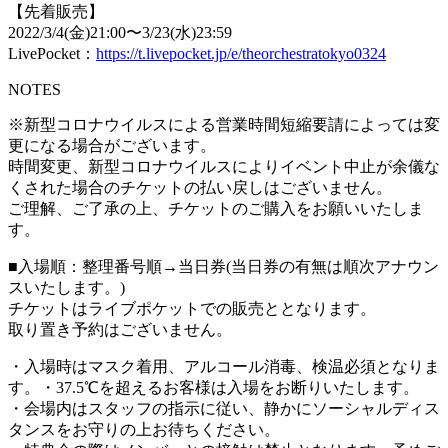
【先着販売】
2022/3/4(金)21:00〜
3/23(水)23:59
LivePocket：
https://t.livepocket.jp/e/theorchestratokyo0324
NOTES
※新型コロナウイルスによる営業時間短縮要請によっては変
更になる場合がございます。
時間変更、新型コロナウイルスによりイベント中止が余儀な
くされた場合のチケットの払い戻しはございません。
ご理解、ご了承の上、チケットのご購入をお願いいたしま
す。
■入場順：整理番号順→当日券(当日券の有無は順次アナウン
スいたします。)
チケットはライブポケットでの販売ととなります。
取り置き予約はございません。
・入場時はマスク着用、アルコール消毒、検温必須となりま
す。・37.5℃を超えるお客様は入場をお断りいたします。
・会場内はスタッフの指示に従い、静かにソーシャルディス
タンスをお守りの上お待ちください。