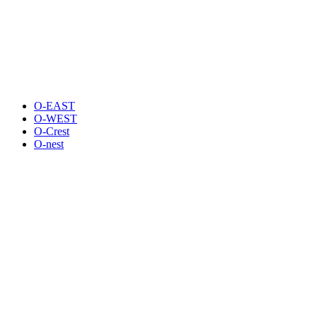
O-EAST
O-WEST
O-Crest
O-nest