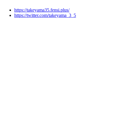
https://takeyama35.fensi.plus/
https://twitter.com/takeyama_3_5