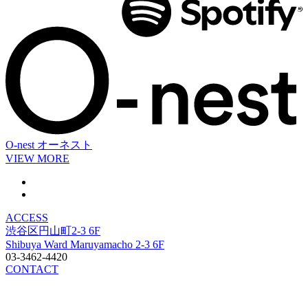
O-nest
オーネスト
VIEW MORE
ACCESS
渋谷区円山町2-3 6F
Shibuya Ward Maruyamacho 2-3 6F
03-3462-4420
CONTACT