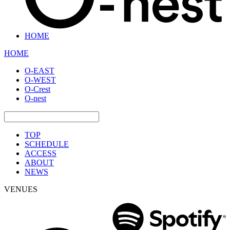
HOME
HOME
O-EAST
O-WEST
O-Crest
O-nest
TOP
SCHEDULE
ACCESS
ABOUT
NEWS
VENUES