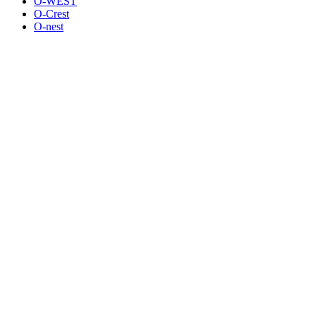
O-WEST
O-Crest
O-nest