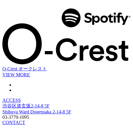
O-Crest
オークレスト
VIEW MORE
ACCESS
渋谷区道玄坂2-14-8 5F
Shibuya Ward Dogensaka 2-14-8 5F
03-3770-1095
CONTACT