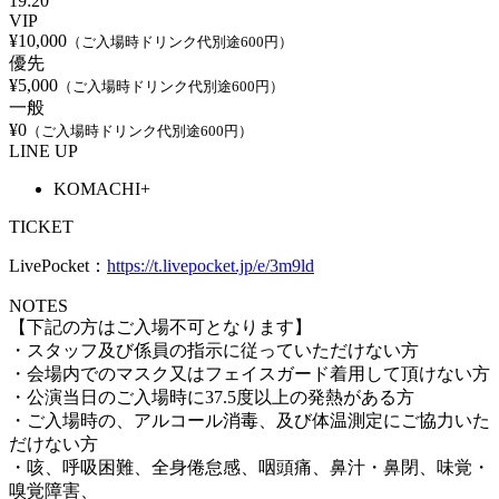
19:20
VIP
¥10,000
（ご入場時ドリンク代別途600円）
優先
¥5,000
（ご入場時ドリンク代別途600円）
一般
¥0
（ご入場時ドリンク代別途600円）
LINE UP
KOMACHI+
TICKET
LivePocket：
https://t.livepocket.jp/e/3m9ld
NOTES
【下記の方はご入場不可となります】
・スタッフ及び係員の指示に従っていただけない方
・会場内でのマスク又はフェイスガード着用して頂けない方
・公演当日のご入場時に37.5度以上の発熱がある方
・ご入場時の、アルコール消毒、及び体温測定にご協力いた
だけない方
・咳、呼吸困難、全⾝倦怠感、咽頭痛、⿐汁・⿐閉、味覚・
嗅覚障害、