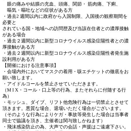
眼の痛みや結膜の充⾎、頭痛、関節・ 筋⾁痛、下痢、
嘔気・嘔吐などの症状がある方
・過去2 週間以内に政府から入国制限、入国後の観察期間を
必要と
されている国・地域への訪問歴及び当該在住者との濃厚接触
がある場合
・過去２週間以内に新型コロナウイルス感染症陽性者との濃
厚接触がある方
・過去２週間以内に新型コロナウイルス感染症陽性者発生施
設利用がある方
【開催における注意事項】
・会場内外においてマスクの着用・咳エチケットの徹底をお
願い致します。
・アイドルコールを禁止させていただきます。
（M I X・コール・口上等の行為、またそれらに付随する行
為）
・モッシュ、ダイブ、リフト他危険行為は一切禁止とさせて
頂きます。悪質な場合、退場いただく場合がございます。
（そのような行為によりケガ・事故等発生した場合は当事者
同士で協議を頂き、主催者は関与致しかねます）
・飛沫感染防止の為、大声での会話・声援はご遠慮下さい。