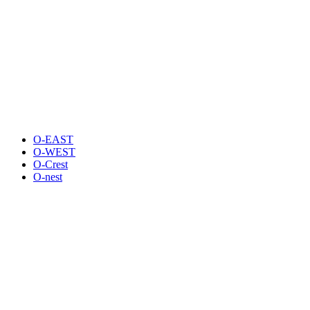
O-EAST
O-WEST
O-Crest
O-nest