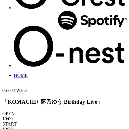
HOME
05 / 04
WED
「KOMACHI+ 藍乃ゆう Birthday Live」
OPEN
19:00
START