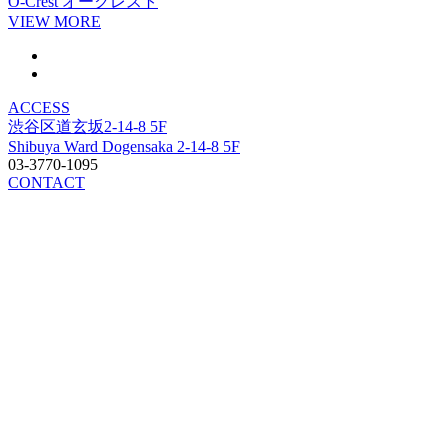
O-Crest
オークレスト
VIEW MORE
ACCESS
渋谷区道玄坂2-14-8 5F
Shibuya Ward Dogensaka 2-14-8 5F
03-3770-1095
CONTACT