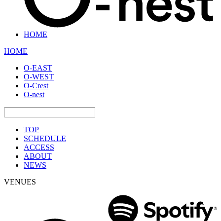
HOME
HOME
O-EAST
O-WEST
O-Crest
O-nest
TOP
SCHEDULE
ACCESS
ABOUT
NEWS
VENUES