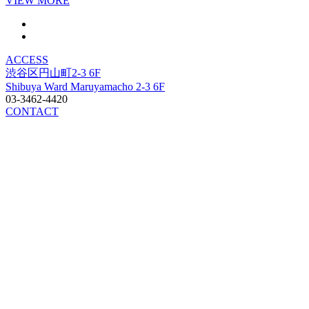
VIEW MORE
ACCESS
渋谷区円山町2-3 6F
Shibuya Ward Maruyamacho 2-3 6F
03-3462-4420
CONTACT