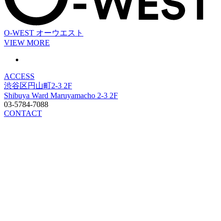
O-WEST
オーウエスト
VIEW MORE
ACCESS
渋谷区円山町2-3 2F
Shibuya Ward Maruyamacho 2-3 2F
03-5784-7088
CONTACT