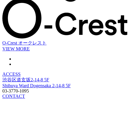
O-Crest
オークレスト
VIEW MORE
ACCESS
渋谷区道玄坂2-14-8 5F
Shibuya Ward Dogensaka 2-14-8 5F
03-3770-1095
CONTACT