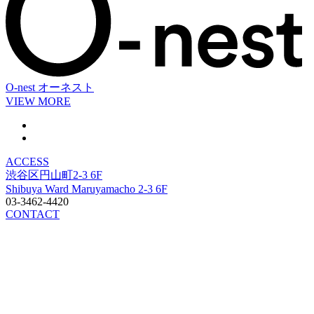
O-nest
オーネスト
VIEW MORE
ACCESS
渋谷区円山町2-3 6F
Shibuya Ward Maruyamacho 2-3 6F
03-3462-4420
CONTACT