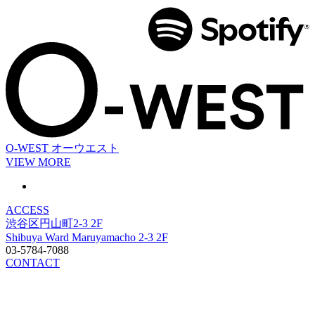
O-WEST
オーウエスト
VIEW MORE
ACCESS
渋谷区円山町2-3 2F
Shibuya Ward Maruyamacho 2-3 2F
03-5784-7088
CONTACT