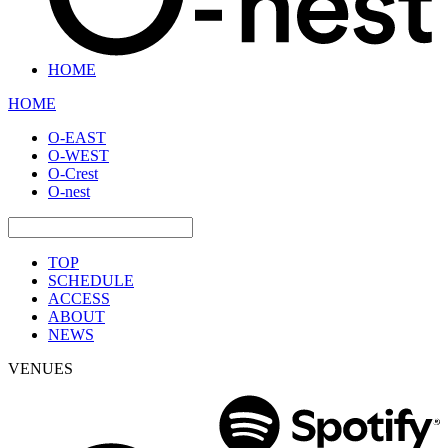
HOME
HOME
O-EAST
O-WEST
O-Crest
O-nest
TOP
SCHEDULE
ACCESS
ABOUT
NEWS
VENUES