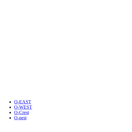
O-EAST
O-WEST
O-Crest
O-nest