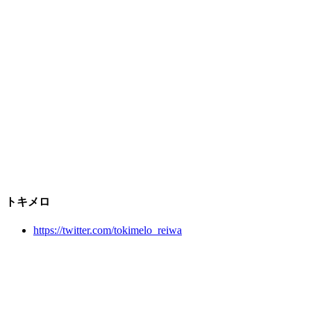
トキメロ
https://twitter.com/tokimelo_reiwa