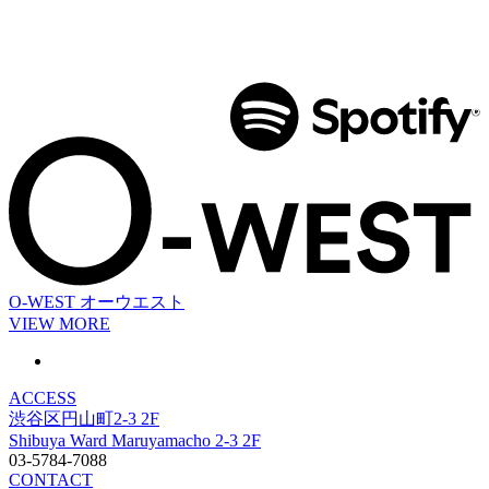
O-WEST
オーウエスト
VIEW MORE
ACCESS
渋谷区円山町2-3 2F
Shibuya Ward Maruyamacho 2-3 2F
03-5784-7088
CONTACT