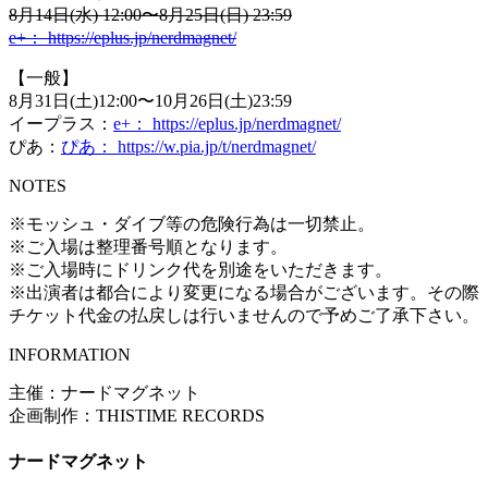
8月14日(水) 12:00〜8月25日(日) 23:59
e+： https://eplus.jp/nerdmagnet/
【一般】
8月31日(土)12:00〜10月26日(土)23:59
イープラス：
e+： https://eplus.jp/nerdmagnet/
ぴあ：
ぴあ：
https://w.pia.jp/t/nerdmagnet/
NOTES
※モッシュ・ダイブ等の危険行為は一切禁止。
※ご入場は整理番号順となります。
※ご入場時にドリンク代を別途をいただきます。
※出演者は都合により変更になる場合がございます。その際
チケット代金の払戻しは行いませんので予めご了承下さい。
INFORMATION
主催：ナードマグネット
企画制作：THISTIME RECORDS
ナードマグネット