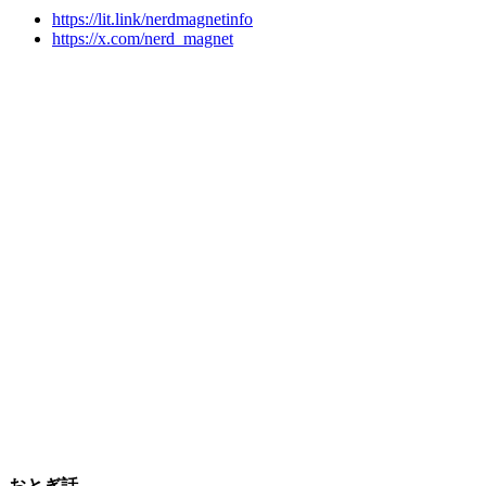
https://lit.link/nerdmagnetinfo
https://x.com/nerd_magnet
おとぎ話