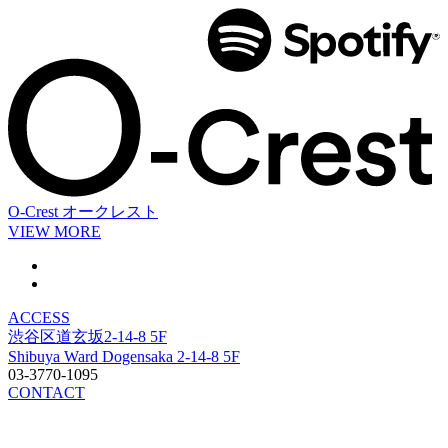
O-Crest
オークレスト
VIEW MORE
ACCESS
渋谷区道玄坂2-14-8 5F
Shibuya Ward Dogensaka 2-14-8 5F
03-3770-1095
CONTACT