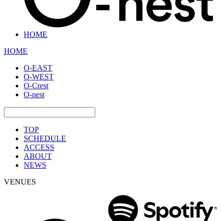
HOME
HOME
O-EAST
O-WEST
O-Crest
O-nest
TOP
SCHEDULE
ACCESS
ABOUT
NEWS
VENUES