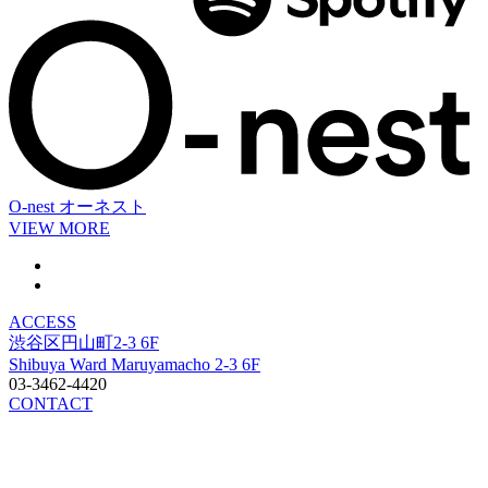
O-nest
オーネスト
VIEW MORE
ACCESS
渋谷区円山町2-3 6F
Shibuya Ward Maruyamacho 2-3 6F
03-3462-4420
CONTACT