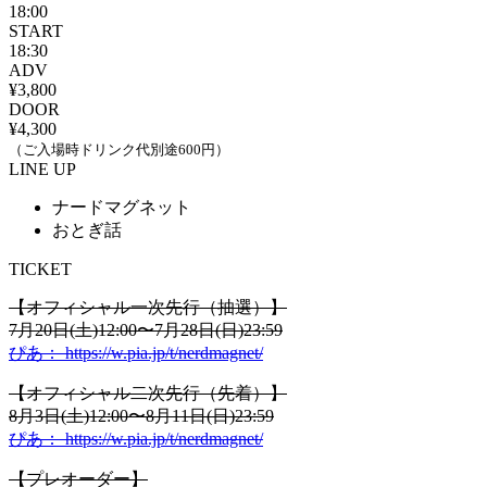
18:00
START
18:30
ADV
¥3,800
DOOR
¥4,300
（ご入場時ドリンク代別途600円）
LINE UP
ナードマグネット
おとぎ話
TICKET
【オフィシャル一次先行（抽選）】
7月20日(土)12:00〜7月28日(日)23:59
ぴあ：
https://w.pia.jp/t/nerdmagnet/
【オフィシャル二次先行（先着）】
8月3日(土)12:00〜8月11日(日)23:59
ぴあ：
https://w.pia.jp/t/nerdmagnet/
【プレオーダー】