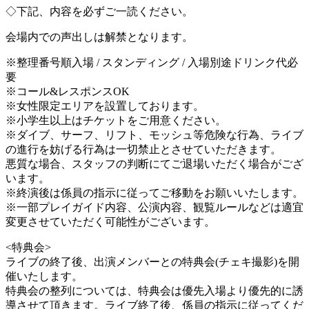
◇下記、内容を必ずご一読ください。
会場内での声出しは解禁となります。
※整理番号順入場 / スタンディング / 入場別途ドリンク代必
要
※コール&レスポンスOK
※女性限定エリアを設置しております。
※小学生以上はチケットをご用意ください。
※ダイブ、サーフ、リフト、モッシュ等危険な行為、ライブ
の進行を妨げる行為は一切禁止とさせていただきます。
悪質な場合、スタッフの判断にてご退場いただく場合がござ
います。
※終演後は係員の指示に従ってご移動をお願いいたします。
※一部プレイガイド内容、公演内容、観覧ルールなどは適宜
変更させていただく可能性がございます。
<特典会>
ライブの終了後、出演メンバーとの特典会(チェキ撮影)を開
催いたします。
特典会の整列については、特典会は優先入場より優先的に誘
導させて頂きます。ライブ終了後、係員の指示に従ってくだ