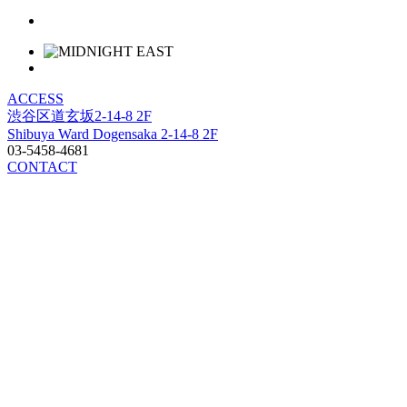
ACCESS
渋谷区道玄坂2-14-8 2F
Shibuya Ward Dogensaka 2-14-8 2F
03-5458-4681
CONTACT