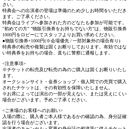
さい。
特典会への出演者の登場は準備のため少しお時間をいただき
ます。ご了承ください。
特典会はライブへ参加された方のどなたも参加が可能です。
”初めての方” ”物販引換券をお持ちでない方”は、物販引換券
1000円をロビーにてスタッフよりお買い求めください。
●物販引換券=1000円(※会場優先 / 一部対象外の場合有り)
特典券の転売や複製は固くお断りしております。有効ではな
い特典券をお持ちの場合、直ちに警察に通報します。
<注意事項>
※チケットの転売及び転売の為のご購入は固くお断りいたし
ます。
オークションサイト・金券ショップ・個人間での売買で購入
されたチケットは、その有効性を保障いたしません。
※お席によっては演出の一部が見えない、または見えにくい
場合がございます。予めご了承ください。
<ご来場のお客様へのお願い>
入場の際に、購入者ご本人様であるかの確認の為、身分証確
認を行う場合がございます。
出演者のキャンセル・変更や身分証の相違等に伴うチケット