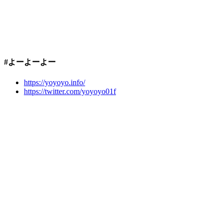
#よーよーよー
https://yoyoyo.info/
https://twitter.com/yoyoyo01f