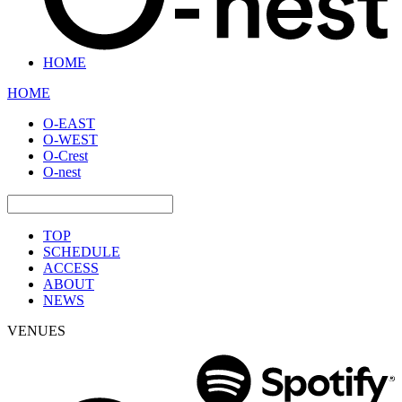
HOME
HOME
O-EAST
O-WEST
O-Crest
O-nest
TOP
SCHEDULE
ACCESS
ABOUT
NEWS
VENUES