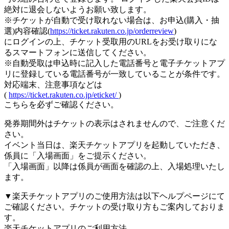
絶対に退会しないようお願い致します。
※チケットが自動で受け取れない場合は、お申込(購入・抽
選)内容確認(
https://ticket.rakuten.co.jp/orderreview
)
にログインの上、チケット受取用のURLをお受け取りにな
るスマートフォンに送信してください。
※自動受取は申込時に記入した電話番号と電子チケットアプ
リに登録している電話番号が一致していることが条件です。
対応端末、注意事項などは
(
https://ticket.rakuten.co.jp/eticket/
)
こちらを必ずご確認ください。
発券期間外はチケットの表示はされませんので、ご注意くだ
さい。
イベント当日は、楽天チケットアプリを起動していただき、
係員に「入場画面」をご提示ください。
「入場画面」以降は係員が画面を確認の上、入場処理いたし
ます。
▼楽天チケットアプリのご使用方法は以下ヘルプページにて
ご確認ください。チケットの受け取り方もご案内しておりま
す。
楽天チケットアプリのご利用方法