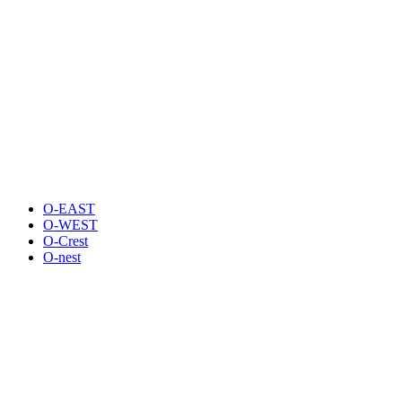
O-EAST
O-WEST
O-Crest
O-nest