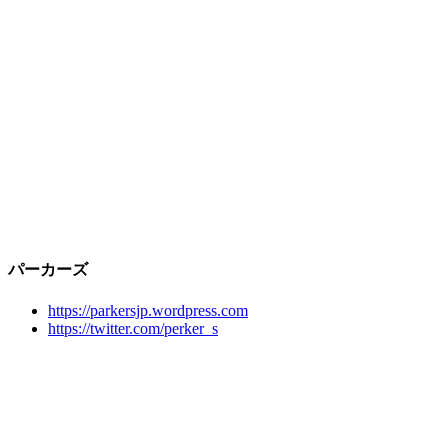
パーカーズ
https://parkersjp.wordpress.com
https://twitter.com/perker_s