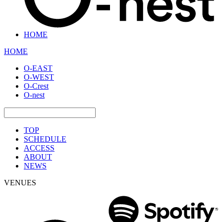
HOME
HOME
O-EAST
O-WEST
O-Crest
O-nest
TOP
SCHEDULE
ACCESS
ABOUT
NEWS
VENUES