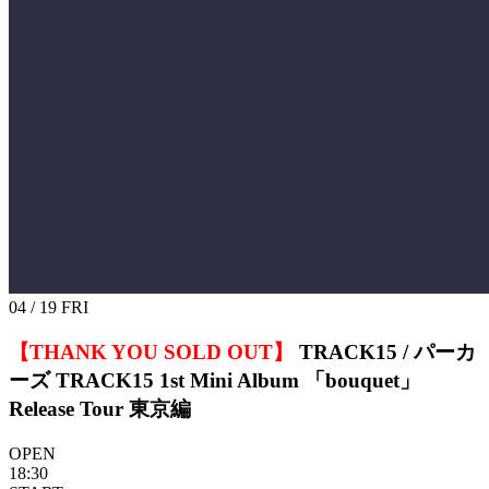
04 / 19
FRI
【THANK YOU SOLD OUT】
TRACK15 / パーカ
ーズ
TRACK15 1st Mini Album 「bouquet」
Release Tour 東京編
OPEN
18:30