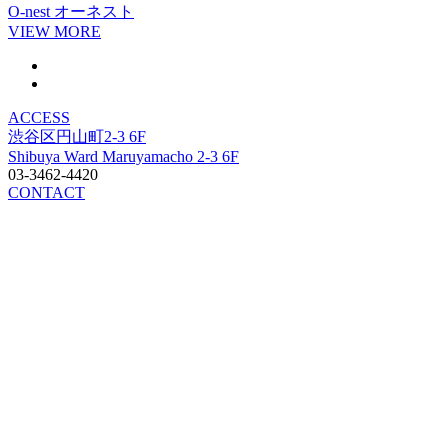
O-nest
オーネスト
VIEW MORE
ACCESS
渋谷区円山町2-3 6F
Shibuya Ward Maruyamacho 2-3 6F
03-3462-4420
CONTACT