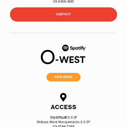
03-5458-4681
CONTACT
VIEW MORE
ACCESS
渋谷区円山町2-3 2F
Shibuya Ward Maruyamacho 2-3 2F
03-5784-7088