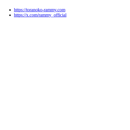
https://toranoko-rammy.com
https://x.com/rammy_official