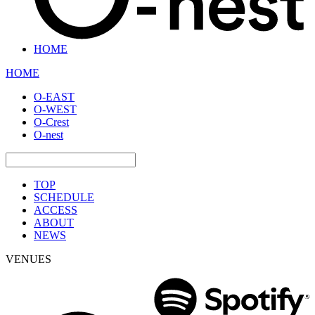
HOME
HOME
O-EAST
O-WEST
O-Crest
O-nest
TOP
SCHEDULE
ACCESS
ABOUT
NEWS
VENUES