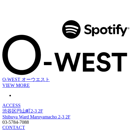
O-WEST
オーウエスト
VIEW MORE
ACCESS
渋谷区円山町2-3 2F
Shibuya Ward Maruyamacho 2-3 2F
03-5784-7088
CONTACT