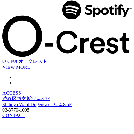
O-Crest
オークレスト
VIEW MORE
ACCESS
渋谷区道玄坂2-14-8 5F
Shibuya Ward Dogensaka 2-14-8 5F
03-3770-1095
CONTACT