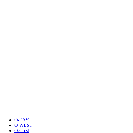
O-EAST
O-WEST
O-Crest