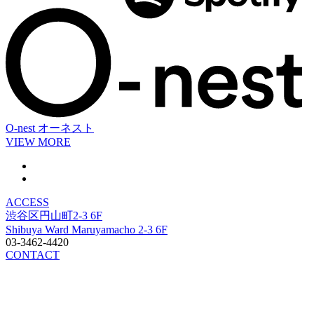
O-nest
オーネスト
VIEW MORE
ACCESS
渋谷区円山町2-3 6F
Shibuya Ward Maruyamacho 2-3 6F
03-3462-4420
CONTACT