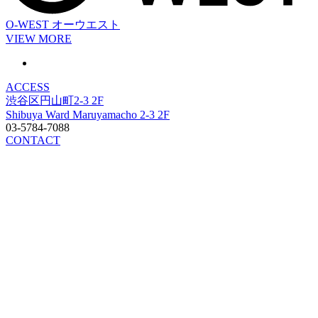
O-WEST
オーウエスト
VIEW MORE
ACCESS
渋谷区円山町2-3 2F
Shibuya Ward Maruyamacho 2-3 2F
03-5784-7088
CONTACT