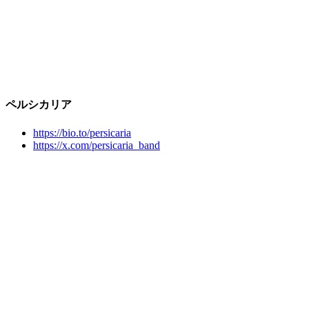
ペルシカリア
https://bio.to/persicaria
https://x.com/persicaria_band