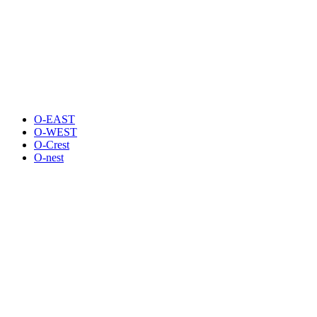
O-EAST
O-WEST
O-Crest
O-nest