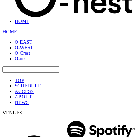
HOME
HOME
O-EAST
O-WEST
O-Crest
O-nest
TOP
SCHEDULE
ACCESS
ABOUT
NEWS
VENUES