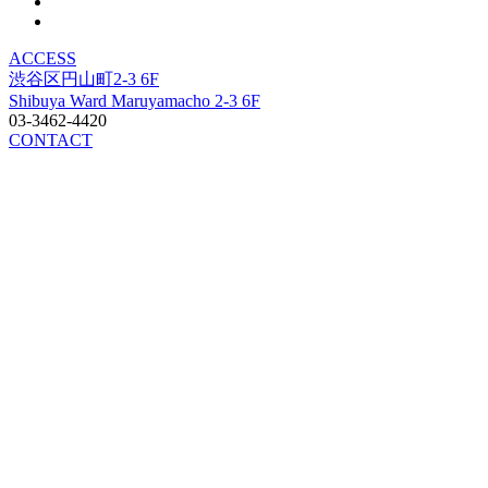
ACCESS
渋谷区円山町2-3 6F
Shibuya Ward Maruyamacho 2-3 6F
03-3462-4420
CONTACT