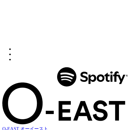
O-EAST
オーイースト