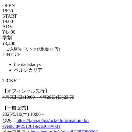
OPEN
18:30
START
19:00
ADV
¥4,400
学割
¥3,400
（ご入場時ドリンク代別途600円）
LINE UP
the dadadadys
ペルシカリア
TICKET
【オフィシャル先行】
4月6日(日)10:00～4月20日(日)23:59
【一般販売】
2025/5/10(土) 10:00～
ぴあ：
https://t.pia.jp/pia/ticketInformation.do?
eventCd=2512619&rlsCd=001
イープラス：
https://eplus.jp/sf/detail/2357290003