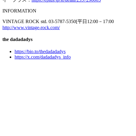
INFORMATION
VINTAGE ROCK std. 03-5787-5350[平日12:00－17:00
http://www.vintage-rock.com/
the dadadadys
https://bio.to/thedadadadys
https://x.com/dadadadys_info