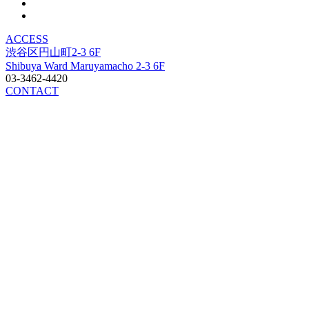
ACCESS
渋谷区円山町2-3 6F
Shibuya Ward Maruyamacho 2-3 6F
03-3462-4420
CONTACT