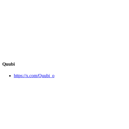
Quubi
https://x.com/Quubi_o