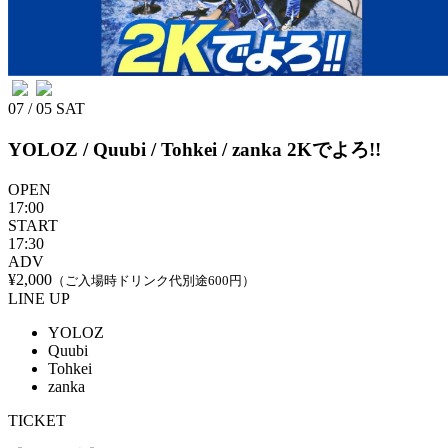
07 / 05
SAT
YOLOZ / Quubi / Tohkei / zanka
2Kでよろ!!
OPEN
17:00
START
17:30
ADV
¥2,000
（ご入場時ドリンク代別途600円）
LINE UP
YOLOZ
Quubi
Tohkei
zanka
TICKET