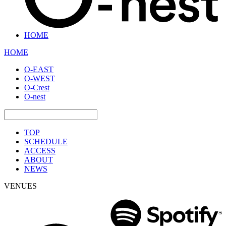
HOME
HOME
O-EAST
O-WEST
O-Crest
O-nest
TOP
SCHEDULE
ACCESS
ABOUT
NEWS
VENUES