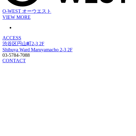
O-WEST
オーウエスト
VIEW MORE
ACCESS
渋谷区円山町2-3 2F
Shibuya Ward Maruyamacho 2-3 2F
03-5784-7088
CONTACT