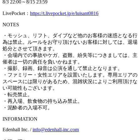
8/3 22:00～8/15 23:59
LivePocket：
https://t.livepocket.jp/e/luisant0816
NOTES
・モッシュ、リフト、ダイブなど他のお客様の迷惑となる行
為は禁止。ルールをお守り頂けないお客様に対しては、退場
処分とさせて頂きます。
・会場内での事故やケガ、盗難、紛失等につきましては、主
催者は一切の責任を負いかねます。
・撮影、録画、録音は公演を通して禁止となります。
・ファミリー・女性エリアを設置いたします。専用エリアの
スペースには限りがあるため、混雑状況によりご利用頂けな
い可能性もございます。
・転売禁止。
・再入場、飲食物の持ち込み禁止。
・泥酔者の入場不可。
INFORMATION
Edenhall Inc. /
info@edenhall-inc.com