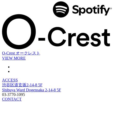
O-Crest
オークレスト
VIEW MORE
ACCESS
渋谷区道玄坂2-14-8 5F
Shibuya Ward Dogensaka 2-14-8 5F
03-3770-1095
CONTACT