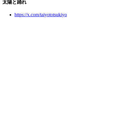
太陽と踊れ
https://x.com/taiyototsukiyo