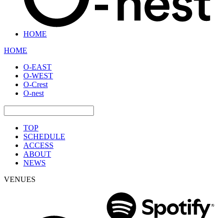
HOME
HOME
O-EAST
O-WEST
O-Crest
O-nest
TOP
SCHEDULE
ACCESS
ABOUT
NEWS
VENUES