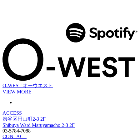
O-WEST
オーウエスト
VIEW MORE
ACCESS
渋谷区円山町2-3 2F
Shibuya Ward Maruyamacho 2-3 2F
03-5784-7088
CONTACT