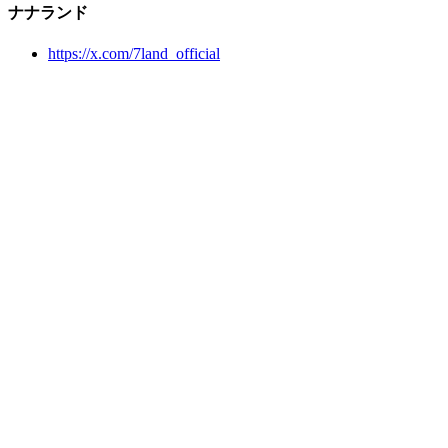
ナナランド
https://x.com/7land_official