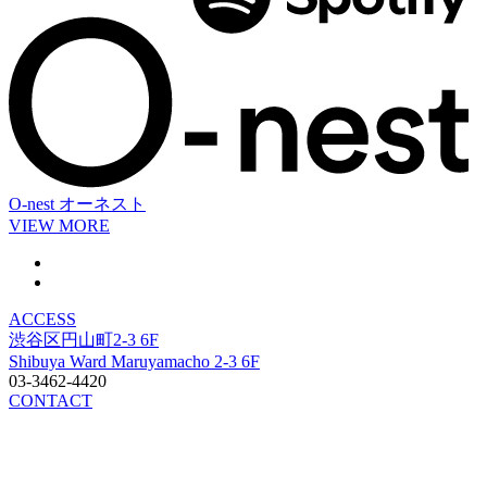
O-nest
オーネスト
VIEW MORE
ACCESS
渋谷区円山町2-3 6F
Shibuya Ward Maruyamacho 2-3 6F
03-3462-4420
CONTACT