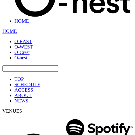
HOME
HOME
O-EAST
O-WEST
O-Crest
O-nest
TOP
SCHEDULE
ACCESS
ABOUT
NEWS
VENUES