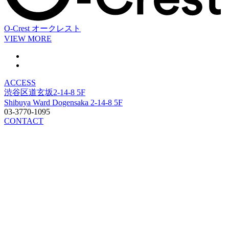
O-Crest
オークレスト
VIEW MORE
ACCESS
渋谷区道玄坂2-14-8 5F
Shibuya Ward Dogensaka 2-14-8 5F
03-3770-1095
CONTACT