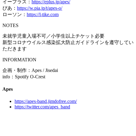
イープラス：
https://eplus.jp/apes/
ぴあ：
https://w.pia.jp/t/apes-o/
ローソン：
https://l-tike.com
NOTES
未就学児童入場不可／小学生以上チケット必要
新型コロナウイルス感染拡大防止ガイドラインを遵守してい
ただきます
INFORMATION
企画・制作：Apes / Jisedai
info：Spotify O-Crest
Apes
https://apes-band.jimdofree.com/
https://twitter.com/apes_band