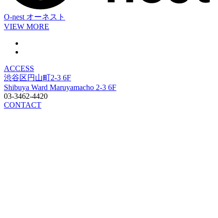
O-nest
オーネスト
VIEW MORE
ACCESS
渋谷区円山町2-3 6F
Shibuya Ward Maruyamacho 2-3 6F
03-3462-4420
CONTACT