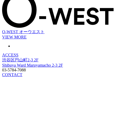
O-WEST
オーウエスト
VIEW MORE
ACCESS
渋谷区円山町2-3 2F
Shibuya Ward Maruyamacho 2-3 2F
03-5784-7088
CONTACT