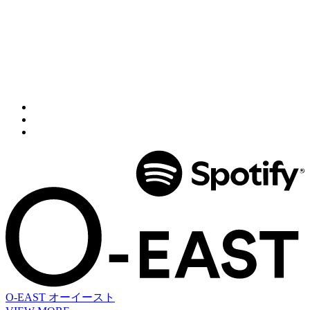
O-EAST
オーイースト