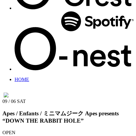
HOME
09 / 06
SAT
Apes / Enfants / ミニマムジーク
Apes presents
“DOWN THE RABBIT HOLE”
OPEN