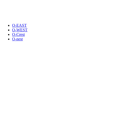
O-EAST
O-WEST
O-Crest
O-nest