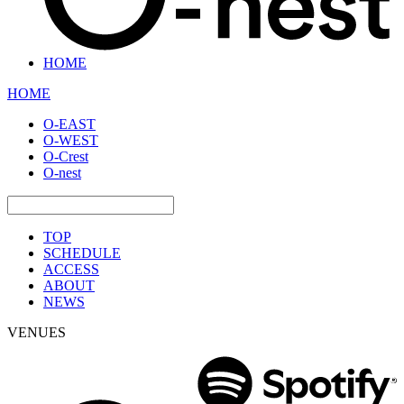
HOME
HOME
O-EAST
O-WEST
O-Crest
O-nest
TOP
SCHEDULE
ACCESS
ABOUT
NEWS
VENUES