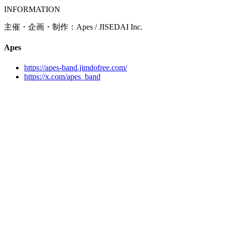
INFORMATION
主催・企画・制作：Apes / JISEDAI Inc.
Apes
https://apes-band.jimdofree.com/
https://x.com/apes_band