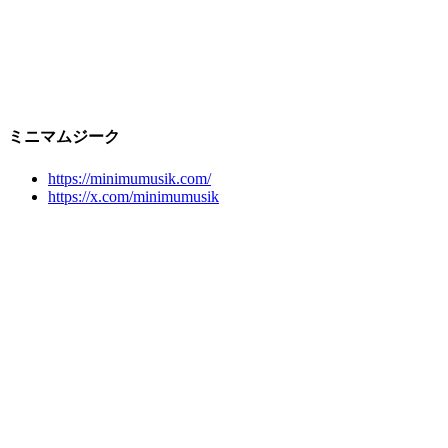
ミニマムジーク
https://minimumusik.com/
https://x.com/minimumusik