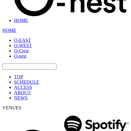
HOME
HOME
O-EAST
O-WEST
O-Crest
O-nest
TOP
SCHEDULE
ACCESS
ABOUT
NEWS
VENUES