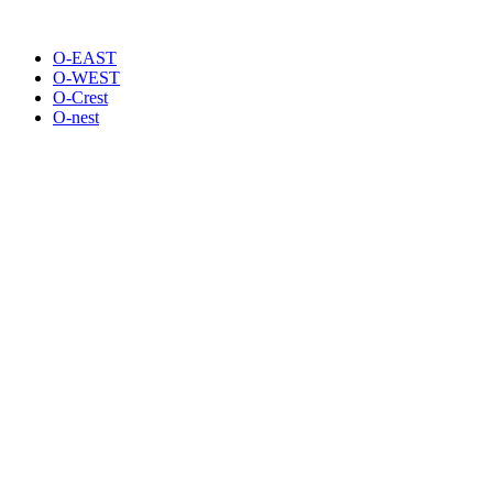
O-EAST
O-WEST
O-Crest
O-nest