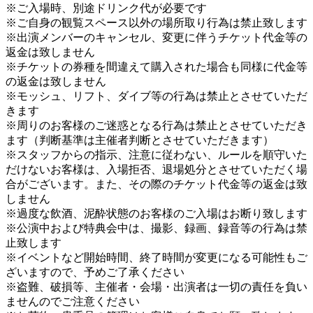
※ご入場時、別途ドリンク代が必要です
※ご自身の観覧スペース以外の場所取り行為は禁止致します
※出演メンバーのキャンセル、変更に伴うチケット代金等の
返金は致しません
※チケットの券種を間違えて購入された場合も同様に代金等
の返金は致しません
※モッシュ、リフト、ダイブ等の行為は禁止とさせていただ
きます
※周りのお客様のご迷惑となる行為は禁止とさせていただき
ます（判断基準は主催者判断とさせていただきます）
※スタッフからの指示、注意に従わない、ルールを順守いた
だけないお客様は、入場拒否、退場処分とさせていただく場
合がございます。また、その際のチケット代金等の返金は致
しません
※過度な飲酒、泥酔状態のお客様のご入場はお断り致します
※公演中および特典会中は、撮影、録画、録音等の行為は禁
止致します
※イベントなど開始時間、終了時間が変更になる可能性もご
ざいますので、予めご了承ください
※盗難、破損等、主催者・会場・出演者は一切の責任を負い
ませんのでご注意ください