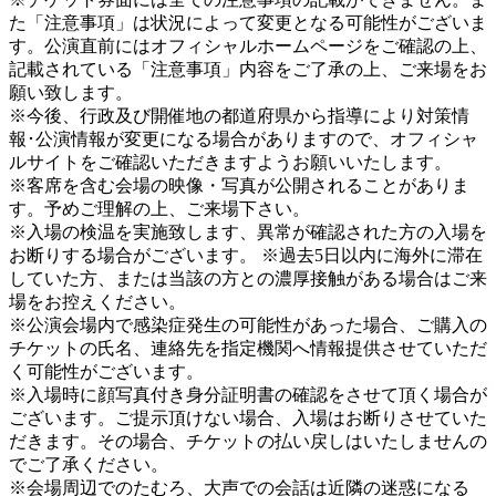
た「注意事項」は状況によって変更となる可能性がございま
す。公演直前にはオフィシャルホームページをご確認の上、
記載されている「注意事項」内容をご了承の上、ご来場をお
願い致します。
※今後、行政及び開催地の都道府県から指導により対策情
報･公演情報が変更になる場合がありますので、オフィシャ
ルサイトをご確認いただきますようお願いいたします。
※客席を含む会場の映像・写真が公開されることがありま
す。予めご理解の上、ご来場下さい。
※入場の検温を実施致します、異常が確認された方の入場を
お断りする場合がございます。 ※過去5日以内に海外に滞在
していた方、または当該の方との濃厚接触がある場合はご来
場をお控えください。
※公演会場内で感染症発生の可能性があった場合、ご購入の
チケットの氏名、連絡先を指定機関へ情報提供させていただ
く可能性がございます。
※入場時に顔写真付き身分証明書の確認をさせて頂く場合が
ございます。ご提示頂けない場合、入場はお断りさせていた
だきます。その場合、チケットの払い戻しはいたしませんの
でご了承ください。
※会場周辺でのたむろ、大声での会話は近隣の迷惑になる