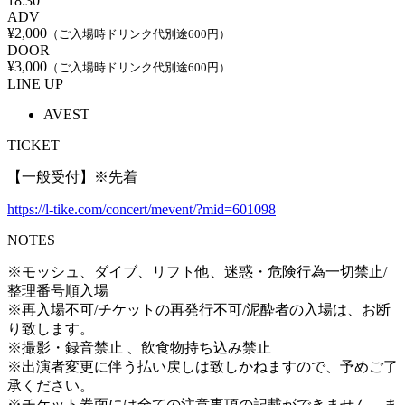
18:30
ADV
¥2,000
（ご入場時ドリンク代別途600円）
DOOR
¥3,000
（ご入場時ドリンク代別途600円）
LINE UP
AVEST
TICKET
【一般受付】※先着
https://l-tike.com/concert/mevent/?mid=601098
NOTES
※モッシュ、ダイブ、リフト他、迷惑・危険行為一切禁止/
整理番号順入場
※再入場不可/チケットの再発行不可/泥酔者の入場は、お断
り致します。
※撮影・録音禁止 、飲食物持ち込み禁止
※出演者変更に伴う払い戻しは致しかねますので、予めご了
承ください。
※チケット券面には全ての注意事項の記載ができません。ま