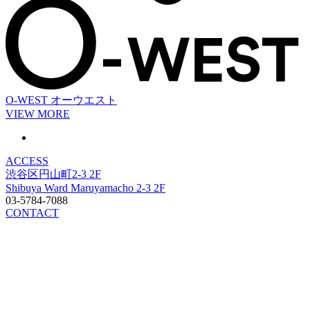
O-WEST
オーウエスト
VIEW MORE
ACCESS
渋谷区円山町2-3 2F
Shibuya Ward Maruyamacho 2-3 2F
03-5784-7088
CONTACT