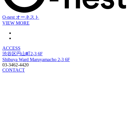
O-nest
オーネスト
VIEW MORE
ACCESS
渋谷区円山町2-3 6F
Shibuya Ward Maruyamacho 2-3 6F
03-3462-4420
CONTACT