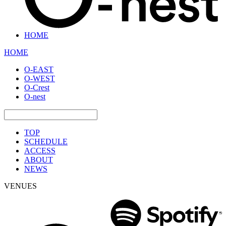
HOME
HOME
O-EAST
O-WEST
O-Crest
O-nest
TOP
SCHEDULE
ACCESS
ABOUT
NEWS
VENUES