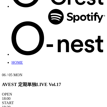
HOME
06 / 05
MON
AVEST 定期単独LIVE Vol.17
OPEN
18:00
START