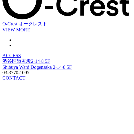
O-Crest
オークレスト
VIEW MORE
ACCESS
渋谷区道玄坂2-14-8 5F
Shibuya Ward Dogensaka 2-14-8 5F
03-3770-1095
CONTACT