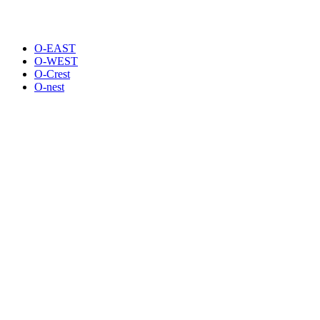
O-EAST
O-WEST
O-Crest
O-nest