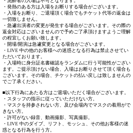
・泥酔者の入場は不可となります。
・発熱のある方は入場をお断りする場合がございます。
・入場をお断り、ご退場頂く場合でもチケット代等の返金は
一切致しません。
・急遽出演者の変更が発生する場合がございます。その際の
返金対応はございませんので予めご了承頂けますようご理解
の程宜しくお願い致します。
・開場/開演は急遽変更となる場合がございます。
・LIVE 中の他のお客様への迷惑となる行為は禁止させてい
ただいております。
・入場時に身分証名書確認をランダムに行う可能性がござい
ます。ご提示頂けない場合、入場はお断りさせて頂く場合も
ございます。その場合、チケットの払い戻しは致しませんの
でご了承ください。
■以下行為にあたる方はご退場いただく場合がございます。
・スタッフの指示に従っていただけない方。
・マスクを持参されない方、及び会場内でマスクの着用がで
きない方。
・許可がない録音、動画撮影、写真撮影。
・LIVE 中のダイブ、リフト、モッシュ、その他お客様の迷
惑となる行為を行う方。