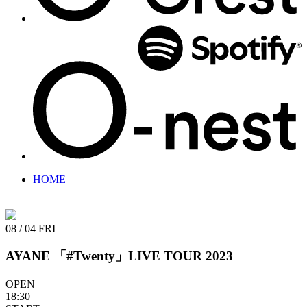
HOME
08 / 04
FRI
AYANE 「#Twenty」LIVE TOUR 2023
OPEN
18:30