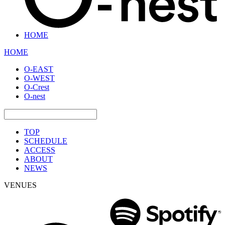
HOME
HOME
O-EAST
O-WEST
O-Crest
O-nest
TOP
SCHEDULE
ACCESS
ABOUT
NEWS
VENUES