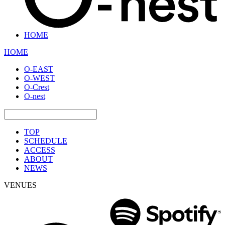
HOME
HOME
O-EAST
O-WEST
O-Crest
O-nest
TOP
SCHEDULE
ACCESS
ABOUT
NEWS
VENUES