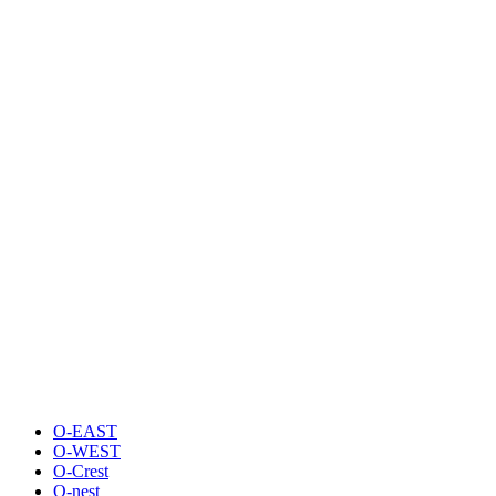
O-EAST
O-WEST
O-Crest
O-nest