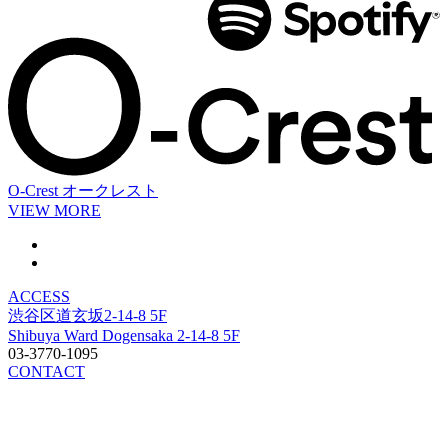
O-Crest
オークレスト
VIEW MORE
ACCESS
渋谷区道玄坂2-14-8 5F
Shibuya Ward Dogensaka 2-14-8 5F
03-3770-1095
CONTACT