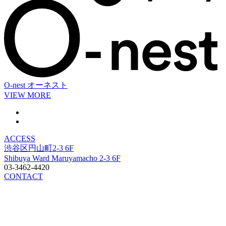
O-nest
オーネスト
VIEW MORE
ACCESS
渋谷区円山町2-3 6F
Shibuya Ward Maruyamacho 2-3 6F
03-3462-4420
CONTACT