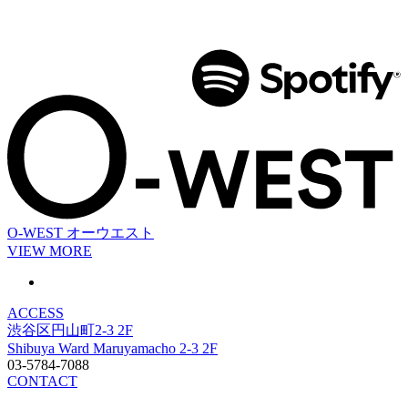
O-WEST
オーウエスト
VIEW MORE
ACCESS
渋谷区円山町2-3 2F
Shibuya Ward Maruyamacho 2-3 2F
03-5784-7088
CONTACT