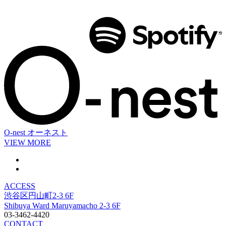
O-nest
オーネスト
VIEW MORE
ACCESS
渋谷区円山町2-3 6F
Shibuya Ward Maruyamacho 2-3 6F
03-3462-4420
CONTACT