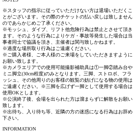
※スタッフの指示に従っていただけない方は退場いただくこ
とがございます。その際のチケットの払い戻しは致しません
のであらかじめご了承ください。
※モッシュ、ダイブ、リフト他危険行為は禁止とさせて頂き
ます。そのような行為によりケガ・事故等発生した場合は当
事者同士で協議を頂き、主催者は関与致しかねます。
※過度な場所取り行為はご遠慮ください。
※ご購入者様、ご本人様のご来場をしていただきますように
お願い致します。
※カメラエリアでの使用可能撮影補助具は①一脚②踏み台や
ミニ脚立(30cm程度)のみとなります。三脚、ストロボ、フラ
ッシュ、その他周りのお客様の観覧の妨げになる物の使用は
ご遠慮ください。※三脚を広げず一脚として使用する場合は
使用OKとします。
※公演終了後、会場を出られた方は溜まらずに解散をお願い
致します。
※出待ち、入り待ち等、近隣の方の迷惑になる行為はお辞め
下さい。
INFORMATION