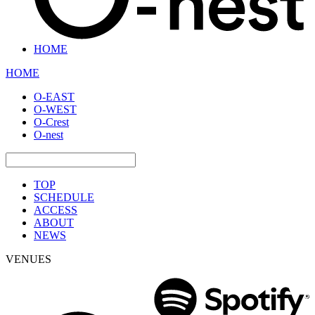
HOME
HOME
O-EAST
O-WEST
O-Crest
O-nest
TOP
SCHEDULE
ACCESS
ABOUT
NEWS
VENUES