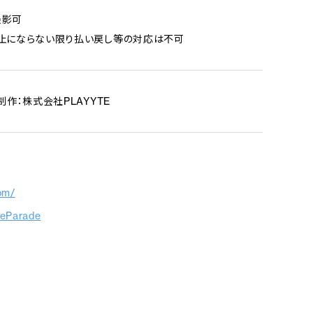
撮影可
止にならない限り払い戻し等の対応は不可
制作：株式会社PLAYYTE
com/
teParade