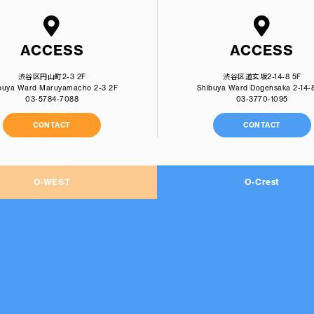
ACCESS
ACCESS
渋谷区円山町2-3 2F
渋谷区道玄坂2-14-8 5F
buya Ward Maruyamacho 2-3 2F
Shibuya Ward Dogensaka 2-14-
03-5784-7088
03-3770-1095
CONTACT
CONTACT
O-WEST
O-Crest