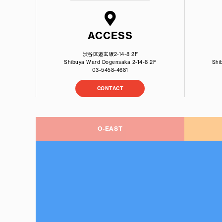
ACCESS
渋谷区道玄坂2-14-8 2F
Shibuya Ward Dogensaka 2-14-8 2F
Shi
03-5458-4681
CONTACT
O-EAST