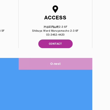
ACCESS
渋谷区円山町2-3 6F
8 5F
Shibuya Ward Maruyamacho 2-3 6F
03-3462-4420
CONTACT
O-nest