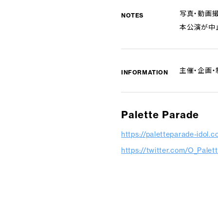
写真・動画
NOTES
本公演が中
主催・企画・
INFORMATION
Palette Parade
https://paletteparade-idol.
https://twitter.com/O_Palet