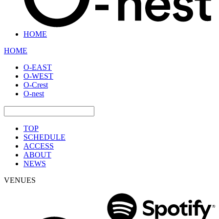
HOME
HOME
O-EAST
O-WEST
O-Crest
O-nest
TOP
SCHEDULE
ACCESS
ABOUT
NEWS
VENUES