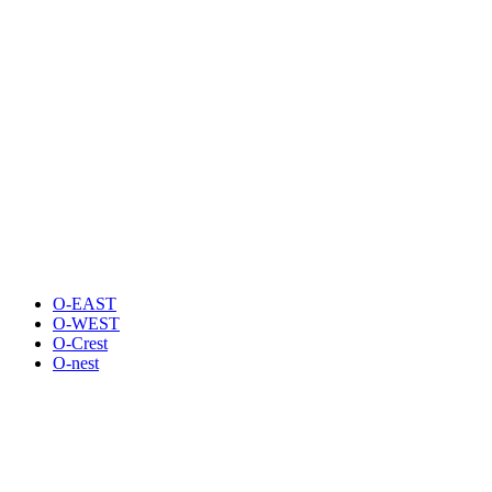
O-EAST
O-WEST
O-Crest
O-nest