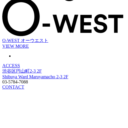
O-WEST
オーウエスト
VIEW MORE
ACCESS
渋谷区円山町2-3 2F
Shibuya Ward Maruyamacho 2-3 2F
03-5784-7088
CONTACT