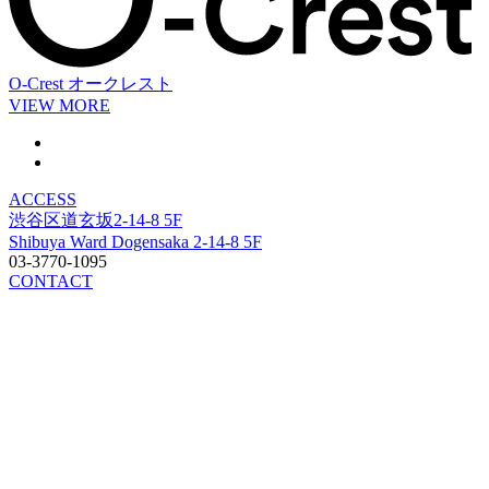
O-Crest
オークレスト
VIEW MORE
ACCESS
渋谷区道玄坂2-14-8 5F
Shibuya Ward Dogensaka 2-14-8 5F
03-3770-1095
CONTACT