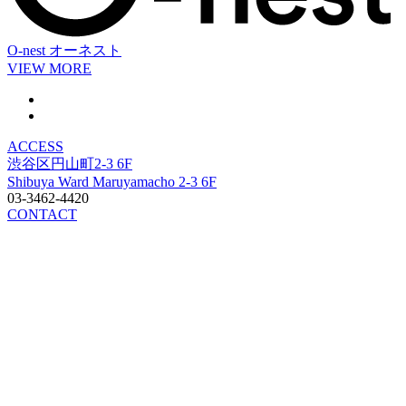
O-nest
オーネスト
VIEW MORE
ACCESS
渋谷区円山町2-3 6F
Shibuya Ward Maruyamacho 2-3 6F
03-3462-4420
CONTACT