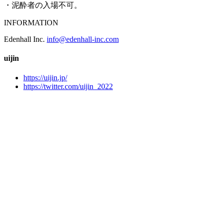
・泥酔者の入場不可。
INFORMATION
Edenhall Inc.
info@edenhall-inc.com
uijin
https://uijin.jp/
https://twitter.com/uijin_2022