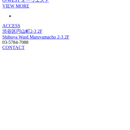
O-WEST
オーウエスト
VIEW MORE
ACCESS
渋谷区円山町2-3 2F
Shibuya Ward Maruyamacho 2-3 2F
03-5784-7088
CONTACT