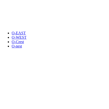
O-EAST
O-WEST
O-Crest
O-nest