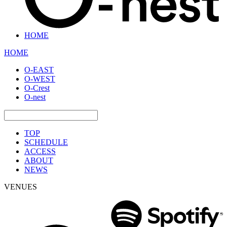
HOME
HOME
O-EAST
O-WEST
O-Crest
O-nest
TOP
SCHEDULE
ACCESS
ABOUT
NEWS
VENUES