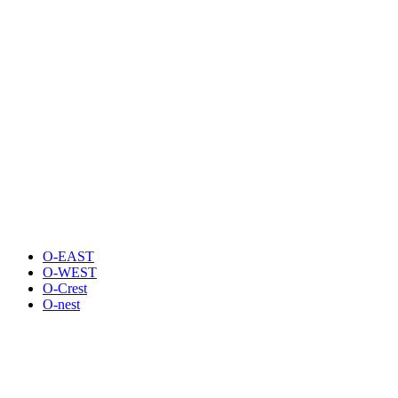
O-EAST
O-WEST
O-Crest
O-nest