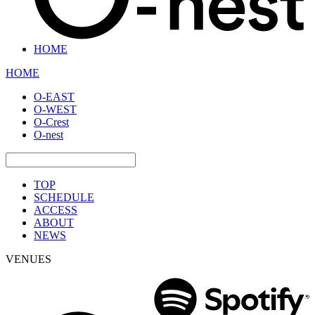
HOME
HOME
O-EAST
O-WEST
O-Crest
O-nest
TOP
SCHEDULE
ACCESS
ABOUT
NEWS
VENUES