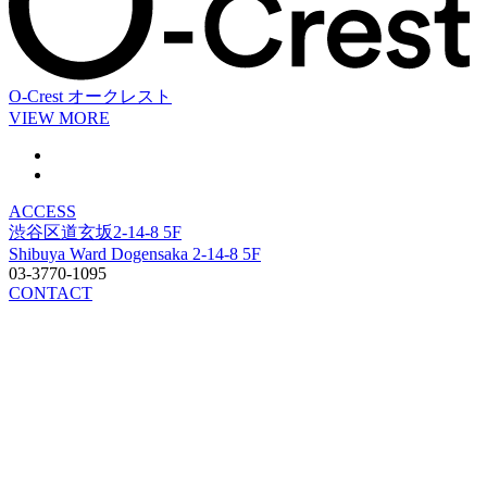
O-Crest
オークレスト
VIEW MORE
ACCESS
渋谷区道玄坂2-14-8 5F
Shibuya Ward Dogensaka 2-14-8 5F
03-3770-1095
CONTACT