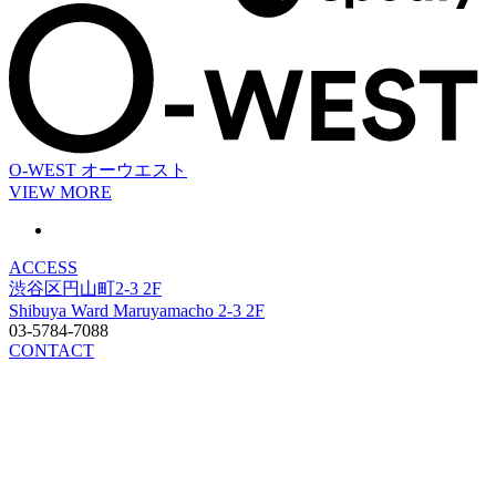
O-WEST
オーウエスト
VIEW MORE
ACCESS
渋谷区円山町2-3 2F
Shibuya Ward Maruyamacho 2-3 2F
03-5784-7088
CONTACT