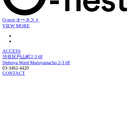
O-nest
オーネスト
VIEW MORE
ACCESS
渋谷区円山町2-3 6F
Shibuya Ward Maruyamacho 2-3 6F
03-3462-4420
CONTACT