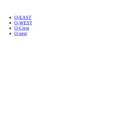
O-EAST
O-WEST
O-Crest
O-nest