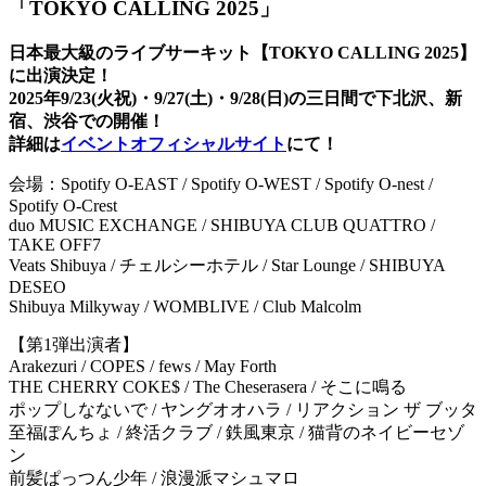
「TOKYO CALLING 2025」
日本最大級のライブサーキット【TOKYO CALLING 2025】
に出演決定！
2025年9/23(火祝)・9/27(土)・9/28(日)の三日間で下北沢、新
宿、渋谷での開催！
詳細は
イベントオフィシャルサイト
にて！
会場：Spotify O-EAST / Spotify O-WEST / Spotify O-nest /
Spotify O-Crest
duo MUSIC EXCHANGE / SHIBUYA CLUB QUATTRO /
TAKE OFF7
Veats Shibuya / チェルシーホテル / Star Lounge / SHIBUYA
DESEO
Shibuya Milkyway / WOMBLIVE / Club Malcolm
【第1弾出演者】
Arakezuri / COPES / fews / May Forth
THE CHERRY COKE$ / The Cheserasera / そこに鳴る
ポップしなないで / ヤングオオハラ / リアクション ザ ブッタ
至福ぽんちょ / 終活クラブ / 鉄風東京 / 猫背のネイビーセゾ
ン
前髪ぱっつん少年 / 浪漫派マシュマロ