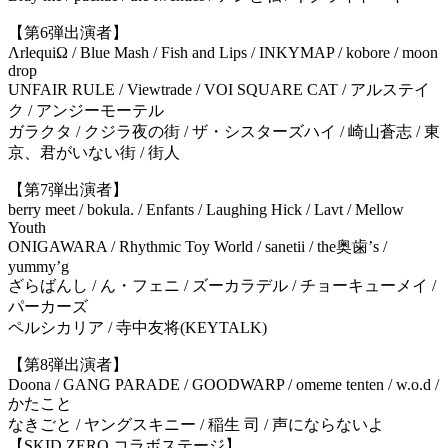
【第6弾出演者】
ΛrlequiΩ / Blue Mash / Fish and Lips / INKYMAP / kobore / moon
drop
UNFAIR RULE / Viewtrade / VOI SQUARE CAT / アルステイ
ク / アンジーモーテル
ガラクタ / クジラ夜の街 / ザ・シスターズハイ / 崎山蒼志 / 東
京、君がいない街 / 街人
【第7弾出演者】
berry meet / bokula. / Enfants / Laughing Hick / Lavt / Mellow
Youth
ONIGAWARA / Rhythmic Toy World / sanetii / the奥歯’s /
yummy’g
ざらばんし / ん・フェニ / ズーカラデル / チョーキューメイ /
パーカーズ
ペルシカリア / 寺中友将(KEYTALK)
【第8弾出演者】
Doona / GANG PARADE / GOODWARP / omeme tenten / w.o.d /
かたこと
なきごと / ヤングスキニー / 稲生 司 / 声にならないよ
【SKID ZERO コラボステージ】