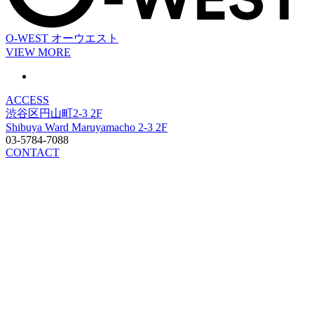
O-WEST
オーウエスト
VIEW MORE
ACCESS
渋谷区円山町2-3 2F
Shibuya Ward Maruyamacho 2-3 2F
03-5784-7088
CONTACT