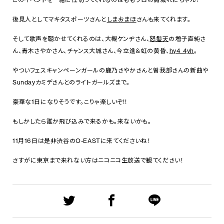
後見人としてマキタスポーツさんと
しまおまほ
さんも来てくれます。
そして歌声を聴かせてくれるのは、大槻ケンヂさん、
怒髪天
の増子直純さ
ん、青木さやかさん、チャンス大城さん、今立進＆虹の黄昏、
hy4_4yh
。
やついフェスキャンペーンガールの鹿乃さやかさんと曽我部さんの新曲や
Sundayカミデさんとのライトガールズまで。
豪華な1日になりそうです。こりゃ楽しいぞ!!
もしかしたら誰か飛び込みで来るかも。来ないかも。
11月16日は是非渋谷のO-EASTに来てくださいね！
さすがに東京まで来れない方はニコニコ生放送で観てください！