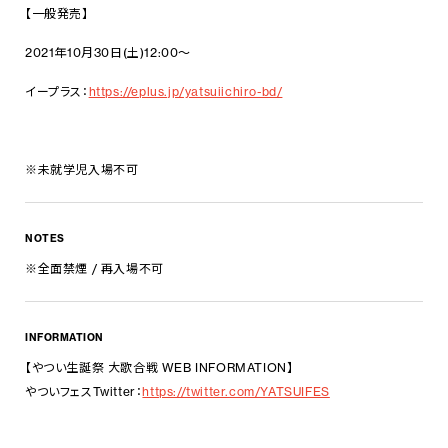
【一般発売】
2021年10月30日(土)12:00～
イープラス：
https://eplus.jp/yatsuiichiro-bd/
※未就学児入場不可
NOTES
※全面禁煙 / 再入場不可
INFORMATION
【
や
つい
生誕祭 大歌合戦 WEB INFORMATION】
や
つい
フェスTwitter：
https://twitter.
com/YATSUIFES