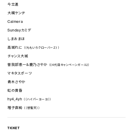
今立進
大槻ケンヂ
Calmera
Sundayカミデ
しまおまほ
高城れに
（(ももいろクローバーＺ) ）
チャンス大城
曽我部恵一＆鹿乃さやか
（(４代目キャンペーンガール)）
マキタスポーツ
青木さやか
虹の黄昏
hy4_4yh
（（ハイパーヨーヨ））
増子直純
（（怒髪天））
TICKET