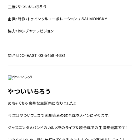
主催：やついいいちろう
企画・制作：トゥインクルコーポレーション / SALMONSKY
協力：㈱シブヤテレビジョン
問合せ：O-EAST 03-5458-4681
やついいちろう
めちゃくちゃ豪華な生誕祭になりました!!
今年はやついフェスでお馴染みの歌合戦をメインにやります。
ジャズエンタメバンドのカルメラのライブ＆歌合戦での生演奏最高です！
このイベントを一緒に仕切ってくれるのはももクロの高城れにちゃん！