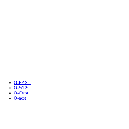
O-EAST
O-WEST
O-Crest
O-nest