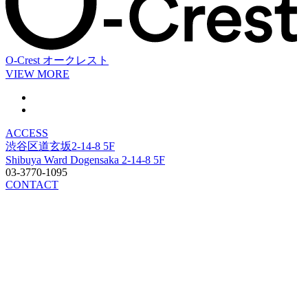
O-Crest
オークレスト
VIEW MORE
ACCESS
渋谷区道玄坂2-14-8 5F
Shibuya Ward Dogensaka 2-14-8 5F
03-3770-1095
CONTACT