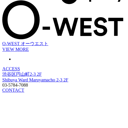
O-WEST
オーウエスト
VIEW MORE
ACCESS
渋谷区円山町2-3 2F
Shibuya Ward Maruyamacho 2-3 2F
03-5784-7088
CONTACT