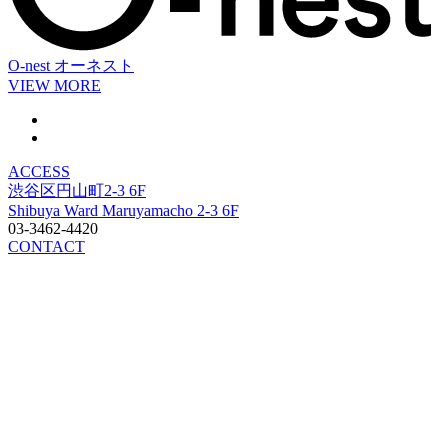
O-nest
オーネスト
VIEW MORE
ACCESS
渋谷区円山町2-3 6F
Shibuya Ward Maruyamacho 2-3 6F
03-3462-4420
CONTACT