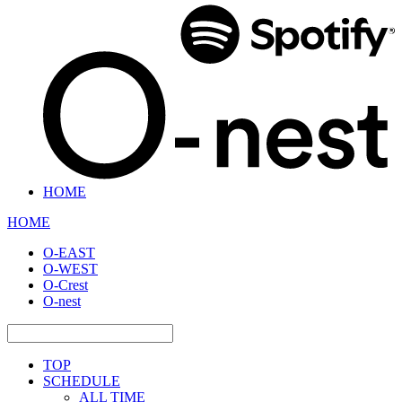
HOME
HOME
O-EAST
O-WEST
O-Crest
O-nest
TOP
SCHEDULE
ALL TIME