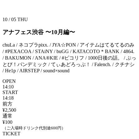
10 / 05
THU
アナフェス渋谷 〜10月編〜
chuLa / ネコプラpixx. / JYA☆PON / アイテムはてるてるのみ
/ #PEXACOA / STAiNY / buGG / KATACOTO＊BANK / 4864.
/ BAKUMON / ANA®KIE / #ピコリフ / 1000日後の話。 / ぶっ
とび！パンデミック / てぃあどろっぷ！ / Falench. / クチナシ
/ He1p / AIRSTEP / sound×sound
OPEN
14:10
START
14:18
前方
¥2,500
通常
¥100
（ご入場時ドリンク代別途600円）
TICKET