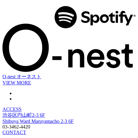
O-nest
オーネスト
VIEW MORE
ACCESS
渋谷区円山町2-3 6F
Shibuya Ward Maruyamacho 2-3 6F
03-3462-4420
CONTACT