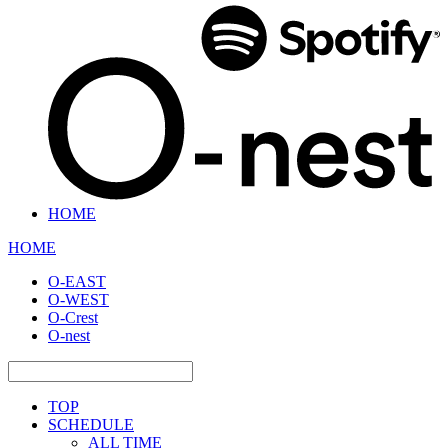
HOME
HOME
O-EAST
O-WEST
O-Crest
O-nest
TOP
SCHEDULE
ALL TIME