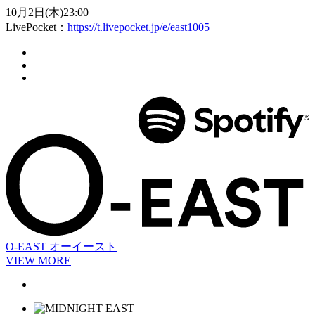
10月2日(木)23:00
LivePocket：
https://t.livepocket.jp/e/east1005
O-EAST
オーイースト
VIEW MORE