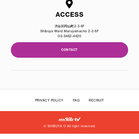
ACCESS
渋谷区円山町2-3 6F
Shibuya Ward Maruyamacho 2-3 6F
03-3462-4420
CONTACT
PRIVACY POLICY
FAQ
RECRUIT
© SHIBUYA O All right reserved.