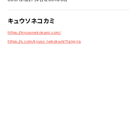
キュウソネコカミ
https://kyusonekokami.com/
https://x.com/kyuso_nekokami?lang=ja