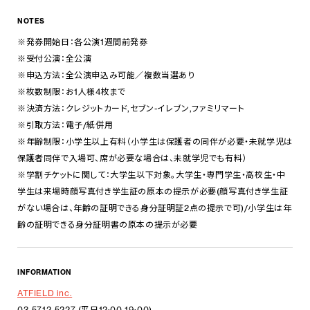
NOTES
※発券開始日：各公演1週間前発券
※受付公演：全公演
※申込方法：全公演申込み可能／複数当選あり
※枚数制限：お1人様4枚まで
※決済方法：クレジットカード,セブン-イレブン,ファミリマート
※引取方法：電子/紙併用
※年齢制限：小学生以上有料（小学生は保護者の同伴が必要・未就学児は
保護者同伴で入場可、席が必要な場合は、未就学児でも有料）
※学割チケットに関して：大学生以下対象。大学生・専門学生・高校生・中
学生は来場時顔写真付き学生証の原本の提示が必要(顔写真付き学生証
がない場合は、年齢の証明できる身分証明証2点の提示で可)/小学生は年
齢の証明できる身分証明書の原本の提示が必要
INFORMATION
ATFIELD inc.
03-5712-5227 (平日12:00-19:00)