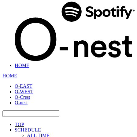
HOME
HOME
O-EAST
O-WEST
O-Crest
O-nest
TOP
SCHEDULE
ALL TIME