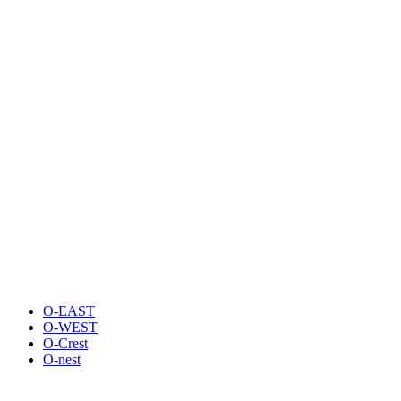
O-EAST
O-WEST
O-Crest
O-nest