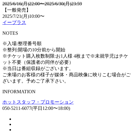
2025/6/16(⽉)22:00〜2025/6/30(⽉)23:59
【一般発売】
2025/7/21(月)10:00〜
イープラス
NOTES
※⼊場:整理番号順
※整列:開場の10分前から開始
※チケット購⼊枚数制限:お1⼈様 4枚まで※未就学児はチケ
ット不要（保護者の同伴が必要）
※当⽇は番組収録がございます。
ご来場のお客様の様⼦が媒体・商品映像に映りこむ場合がご
ざいます。予めご了承下さい。
INFORMATION
ホットスタッフ・プロモーション
050-5211-6077(平⽇12:00〜18:00)