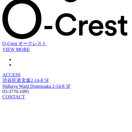
O-Crest
オークレスト
VIEW MORE
ACCESS
渋谷区道玄坂2-14-8 5F
Shibuya Ward Dogensaka 2-14-8 5F
03-3770-1095
CONTACT