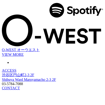
O-WEST
オーウエスト
VIEW MORE
ACCESS
渋谷区円山町2-3 2F
Shibuya Ward Maruyamacho 2-3 2F
03-5784-7088
CONTACT