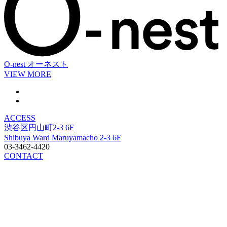
O-nest
オーネスト
VIEW MORE
ACCESS
渋谷区円山町2-3 6F
Shibuya Ward Maruyamacho 2-3 6F
03-3462-4420
CONTACT