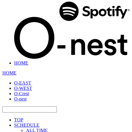
HOME
HOME
O-EAST
O-WEST
O-Crest
O-nest
TOP
SCHEDULE
ALL TIME