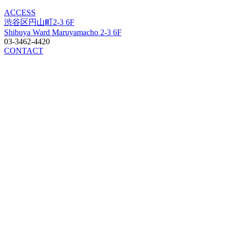
ACCESS
渋谷区円山町2-3 6F
Shibuya Ward Maruyamacho 2-3 6F
03-3462-4420
CONTACT