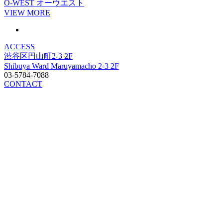
O-WEST
オーウエスト
VIEW MORE
ACCESS
渋谷区円山町2-3 2F
Shibuya Ward Maruyamacho 2-3 2F
03-5784-7088
CONTACT