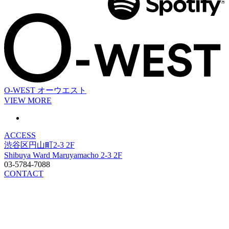
O-WEST
オーウエスト
VIEW MORE
ACCESS
渋谷区円山町2-3 2F
Shibuya Ward Maruyamacho 2-3 2F
03-5784-7088
CONTACT