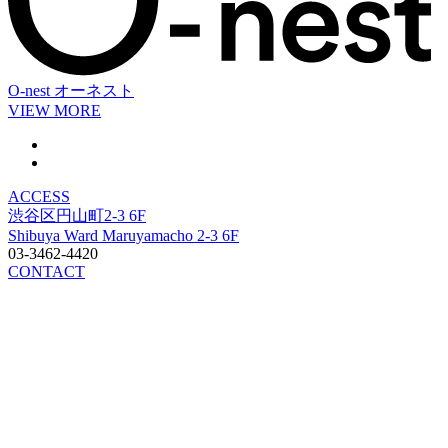
O-nest
オーネスト
VIEW MORE
ACCESS
渋谷区円山町2-3 6F
Shibuya Ward Maruyamacho 2-3 6F
03-3462-4420
CONTACT