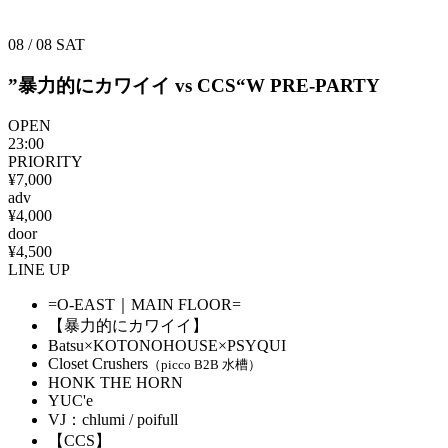
08 / 08
SAT
”暴力的にカワイイ vs CCS“W PRE-PARTY
OPEN
23:00
PRIORITY
¥7,000
adv
¥4,000
door
¥4,500
LINE UP
=O-EAST｜MAIN FLOOR=
【暴力的にカワイイ】
Batsu×KOTONOHOUSE×PSYQUI
Closet Crushers
（picco B2B 水槽）
HONK THE HORN
YUC'e
VJ：chlumi / poifull
【CCS】