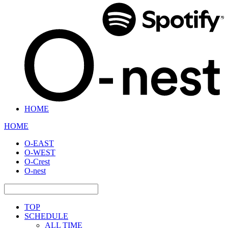
HOME
HOME
O-EAST
O-WEST
O-Crest
O-nest
TOP
SCHEDULE
ALL TIME