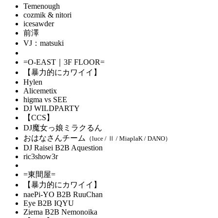
Temenough
cozmik & nitori
icesawder
前澤
VJ：matsuki
=O-EAST｜3F FLOOR=
【暴力的にカワイイ】
Hylen
Alicemetix
higma vs SEE
DJ WILDPARTY
【CCS】
DJ魔女っ娘ミラクるん
おはなさんチーム
（luce / Ⅱ / MiaplaK / DANO）
DJ Raisei B2B Aquestion
ric3show3r
=東間屋=
【暴力的にカワイイ】
naePi-YO B2B RuuChan
Eye B2B IQYU
Ziema B2B Nemonoika