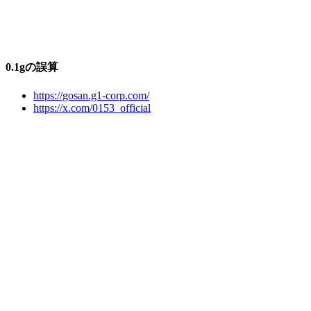
0.1gの誤算
https://gosan.g1-corp.com/
https://x.com/0153_official