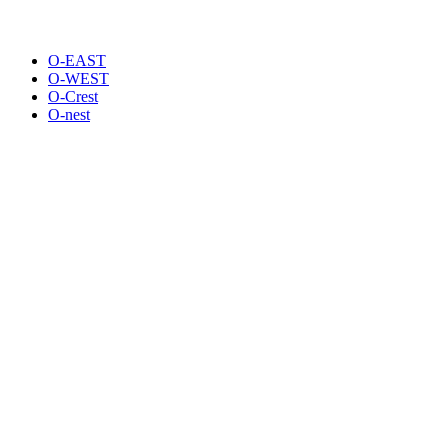
O-EAST
O-WEST
O-Crest
O-nest