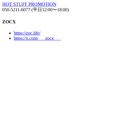
HOT STUFF PROMOTION
050-5211-6077 (平日12:00〜18:00)
ZOCX
https://zoc.life/
https://x.com/___zocx___