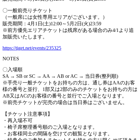
〇一般前売りチケット
（一般席には女性専用エリアがございます。）
販売期間：4月1日(土)12:00～5月2日(火)23:59
※前方優先エリアチケットは残席がある場合のみ4/1より追
加販売いたします。
https://tiget.net/events/235325
NOTES
〇入場順
SA → SB or SC → AA → AB or AC → 当日券(整列順)
※手売り一般チケットをお持ちの方は、通し券はAAのお客
様の番号と並行、1部又は2部のみのチケットをお持ちの方は
AB又はACのお客様の番号と並行でご入場となります。
※前売チケットが完売の場合は当日券はございません。
【チケット注意事項】
・再入場不可
・椅子席整理番号順のご入場となります。
・お客様同士の間隔を空けての観覧となります。