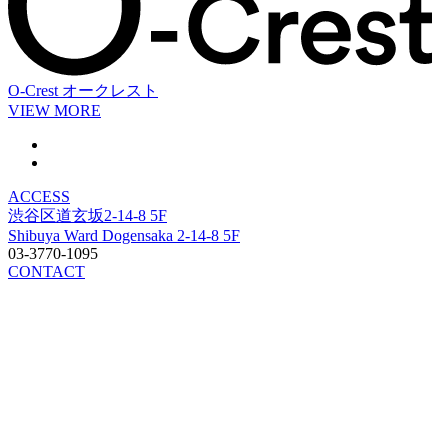
O-Crest
オークレスト
VIEW MORE
ACCESS
渋谷区道玄坂2-14-8 5F
Shibuya Ward Dogensaka 2-14-8 5F
03-3770-1095
CONTACT