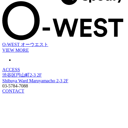
O-WEST
オーウエスト
VIEW MORE
ACCESS
渋谷区円山町2-3 2F
Shibuya Ward Maruyamacho 2-3 2F
03-5784-7088
CONTACT