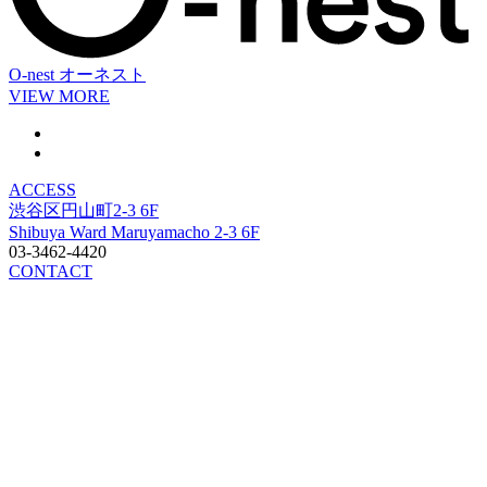
O-nest
オーネスト
VIEW MORE
ACCESS
渋谷区円山町2-3 6F
Shibuya Ward Maruyamacho 2-3 6F
03-3462-4420
CONTACT