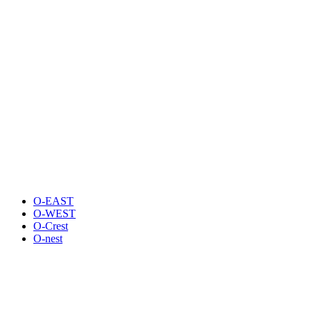
O-EAST
O-WEST
O-Crest
O-nest