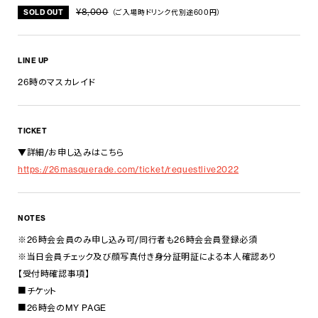
¥8,000
SOLD OUT
（ご入場時ドリンク代別途600円）
LINE UP
26時のマスカレイド
TICKET
▼詳細/お申し込みはこちら
https://26masquerade.com/ticket/requestlive2022
NOTES
※26時会会員のみ申し込み可/同行者も26時会会員登録必須
※当日会員チェック及び顔写真付き身分証明証による本人確認あり
【受付時確認事項】
■チケット
■26時会のMY PAGE