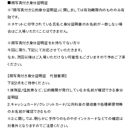
■顔写真付き身分証明証
※「顔写真付き公的身分証明証」に関しましては有効期限内のもののみ有
効です。
※チケットに印字されている氏名と身分証明書のお名前が一致しない場
合はご入場いただくことはできません。
※顔写真付き身分証明証をお持ちでない方※
今回に限り、下記にて対応させていただきます。
なお、次回以降はご入場いただけない可能性もございますので予めご了承
ください。
【顔写真付き身分証明証 代替書類】
下記2点をご持参ください。
1.保険証/住民票など、公的機関が発行しているお名前が確認できる身分
証明証
2.キャッシュカード/クレジットカード/公共料金の領収書や各種郵便物等
のお名前が確認できるもの
※2.に関しては、明らかに手作りのものやポイントカードなどでの確認は
対象外となりますのでご注意ください。