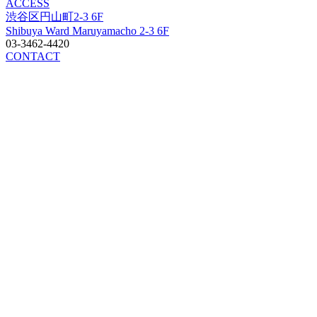
ACCESS
渋谷区円山町2-3 6F
Shibuya Ward Maruyamacho 2-3 6F
03-3462-4420
CONTACT