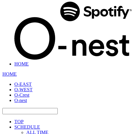
HOME
HOME
O-EAST
O-WEST
O-Crest
O-nest
TOP
SCHEDULE
ALL TIME