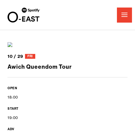
10 / 29
FRI
Awich Queendom Tour
OPEN
18:00
START
19:00
ADV